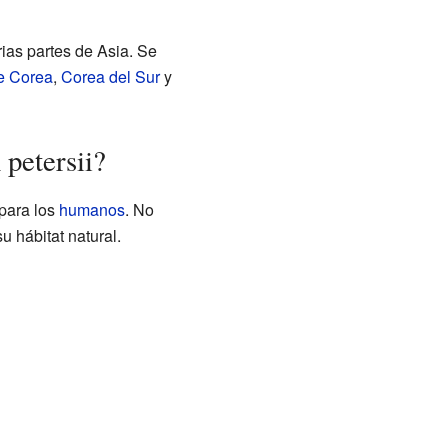
ias partes de Asia. Se
e Corea
,
Corea del Sur
y
 petersii?
para los
humanos
. No
u hábitat natural.