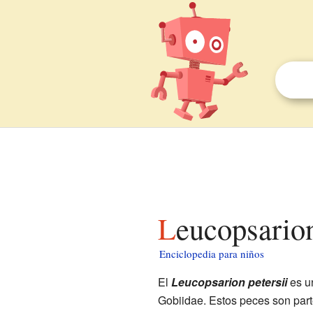
Leucopsario
Enciclopedia para niños
El
Leucopsarion petersii
es u
Gobiidae. Estos peces son par