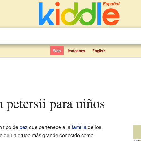
Web
Imágenes
English
n petersii para niños
n tipo de
pez
que pertenece a la
familia
de los
te de un grupo más grande conocido como