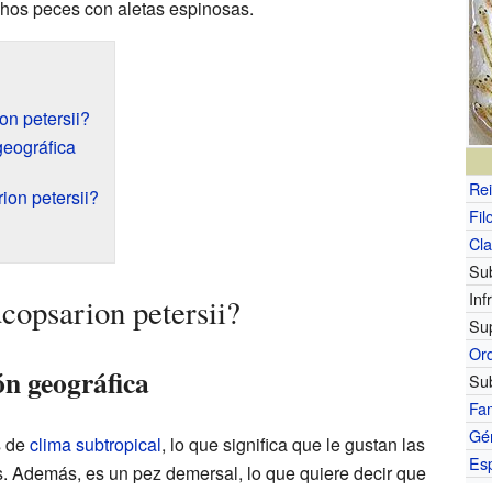
chos peces con aletas espinosas.
on petersii?
geográfica
Re
ion petersii?
Fil
Cl
Su
Inf
copsarion petersii?
Su
Or
ón geográfica
Su
Fam
Gé
s de
clima subtropical
, lo que significa que le gustan las
Es
. Además, es un pez demersal, lo que quiere decir que