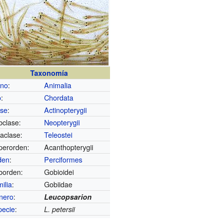
Taxonomía
ino
:
Animalia
o
:
Chordata
ase
:
Actinopterygii
bclase:
Neopterygii
raclase:
Teleostei
perorden:
Acanthopterygii
den
:
Perciformes
borden:
Gobioidei
ilia
:
Gobiidae
nero
:
Leucopsarion
pecie
:
L. petersii