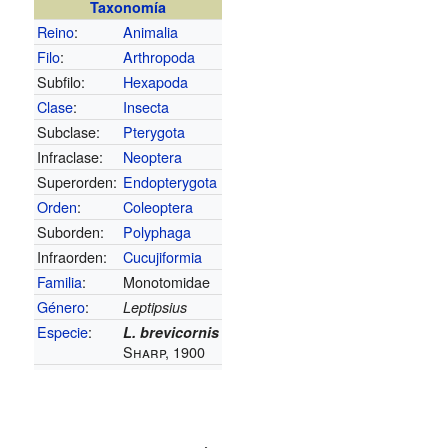
Taxonomía
Reino
:
Animalia
Filo
:
Arthropoda
Subfilo:
Hexapoda
Clase
:
Insecta
Subclase:
Pterygota
Infraclase:
Neoptera
Superorden:
Endopterygota
Orden
:
Coleoptera
Suborden:
Polyphaga
Infraorden:
Cucujiformia
Familia
:
Monotomidae
Género
:
Leptipsius
Especie
:
L. brevicornis
Sharp, 1900