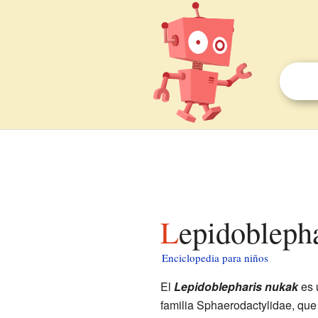
Lepidobleph
Enciclopedia para niños
El
Lepidoblepharis nukak
es u
familia Sphaerodactylidae, que