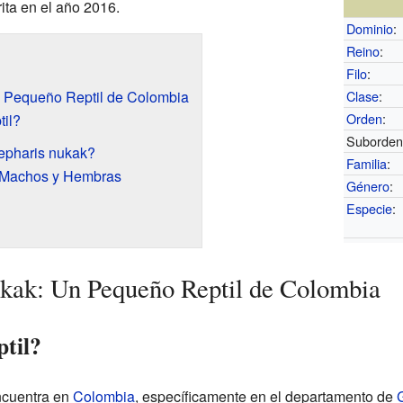
ita en el año 2016.
Dominio
:
Reino
:
Filo
:
n Pequeño Reptil de Colombia
Clase
:
Orden
:
il?
Suborden
epharis nukak?
Familia
:
e Machos y Hembras
Género
:
Especie
:
ukak: Un Pequeño Reptil de Colombia
ptil?
cuentra en
Colombia
, específicamente en el departamento de