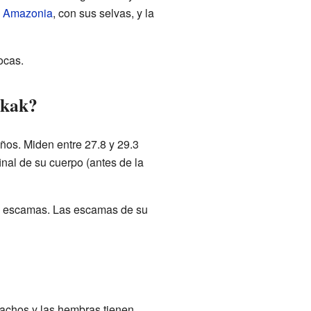
a
Amazonia
, con sus selvas, y la
ocas.
ukak?
os. Miden entre 27.8 y 29.3
inal de su cuerpo (antes de la
sus escamas. Las escamas de su
machos y las hembras tienen