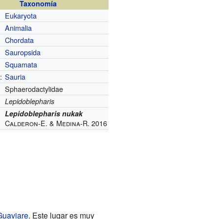
Taxonomía
Eukaryota
Animalia
Chordata
Sauropsida
Squamata
:
Sauria
Sphaerodactylidae
Lepidoblepharis
Lepidoblepharis nukak
Calderon-E. & Medina-R. 2016
Guaviare
. Este lugar es muy