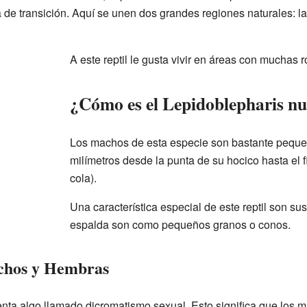
 de transición. Aquí se unen dos grandes regiones naturales: l
A este reptil le gusta vivir en áreas con muchas r
¿Cómo es el Lepidoblepharis n
Los machos de esta especie son bastante pequeñ
milímetros desde la punta de su hocico hasta el f
cola).
Una característica especial de este reptil son 
espalda son como pequeños granos o conos.
achos y Hembras
nta algo llamado dicromatismo sexual. Esto significa que los 