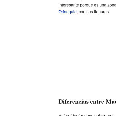
interesante porque es una zona
Orinoquia
, con sus llanuras.
Diferencias entre M
El
Lepidoblepharis nukak
prese