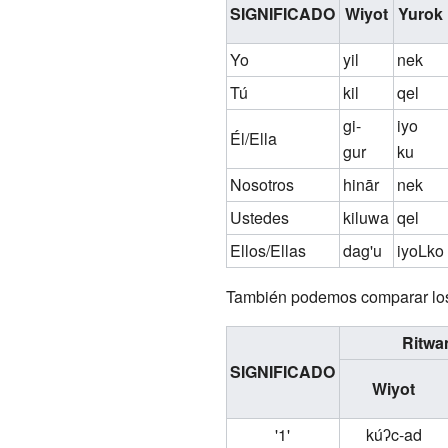
SIGNIFICADO
Wiyot
Yurok
Yo
yil
nek
Tú
kil
qel
gi-
iyo
Él/Ella
gur
ku
Nosotros
hinār
nek
Ustedes
kiluwa
qel
Ellos/Ellas
dag'u
iyoLko
También podemos comparar los 
Ritwa
SIGNIFICADO
Wiyot
'1'
kúʔc-ad