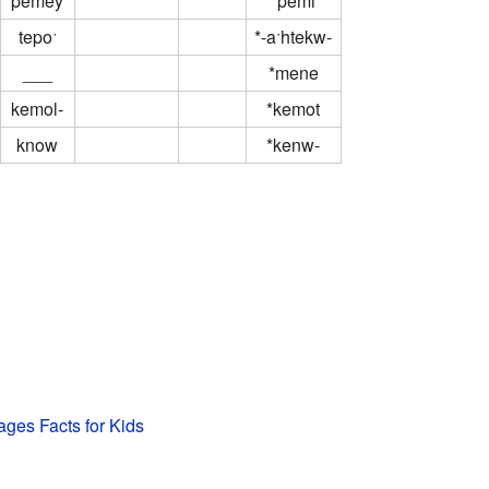
pemey
*pemi
tepoˑ
*-aˑhtekw-
___
*mene
kemol-
*kemot
know
*kenw-
ages Facts for Kids