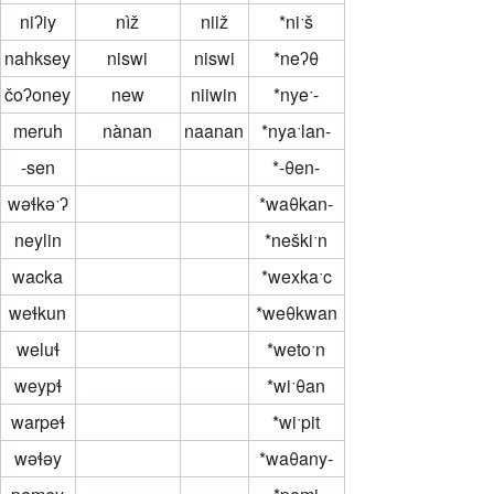
niʔiy
nìž
niiž
*niˑš
nahksey
niswi
niswi
*neʔθ
čoʔoney
new
niiwin
*nyeˑ-
meruh
nànan
naanan
*nyaˑlan-
-sen
*-θen-
wəɬkəˑʔ
*waθkan-
neylin
*neškiˑn
wacka
*wexkaˑc
weɬkun
*weθkwan
weluɬ
*wetoˑn
weypɬ
*wiˑθan
warpeɬ
*wiˑpit
wəɬəy
*waθany-