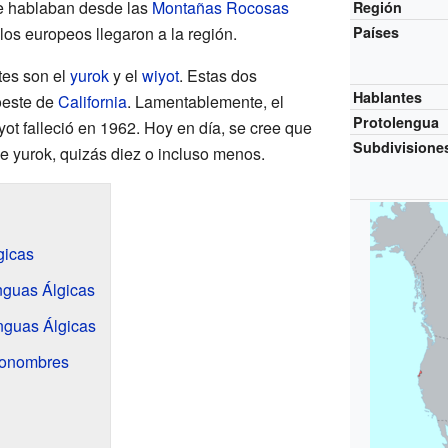
se hablaban desde las
Montañas Rocosas
Región
os europeos llegaron a la región.
Países
tes son el
yurok
y el
wiyot
. Estas dos
Hablantes
oeste de
California
. Lamentablemente, el
Protolengua
ot falleció en 1962. Hoy en día, se cree que
Subdivisione
 yurok, quizás diez o incluso menos.
gicas
nguas Álgicas
nguas Álgicas
ronombres