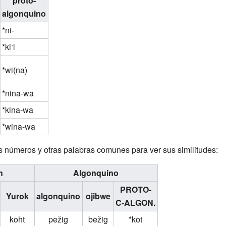
proto-
algonquino
*ni-
*kiˑl
*wi(na)
*nina-wa
*kina-wa
*wina-wa
números y otras palabras comunes para ver sus similitudes:
n
Algonquino
PROTO-
Yurok
algonquino
ojibwe
C-ALGON.
koht
pežig
bežig
*kot