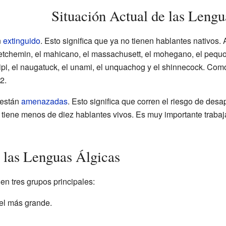
Situación Actual de las Lengu
n
extinguido
. Esto significa que ya no tienen hablantes nativos
 el etchemin, el mahicano, el massachusett, el mohegano, el pequot
iripi, el naugatuck, el unami, el unquachog y el shinnecock. Co
2.
 están
amenazadas
. Esto significa que corren el riesgo de des
tiene menos de diez hablantes vivos. Es muy importante trabaj
 las Lenguas Álgicas
en tres grupos principales:
 el más grande.