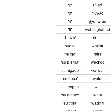
'2'
ṛít-ad
'3'
ṛíkh-ad
'4'
ṛiyóhw-ad
'5'
wehsoghál-ad
'brazo'
šoˑn-
'hueso'
watkaṛ
'mi ojo'
ṛaliˑṛ
'su pierna'
wačkoč
'su hígado'
watwaṛ
'su boca'
walul
'su lengua'
wiˑt
'su diente'
wapt
'su cola'
wadiˑʔl