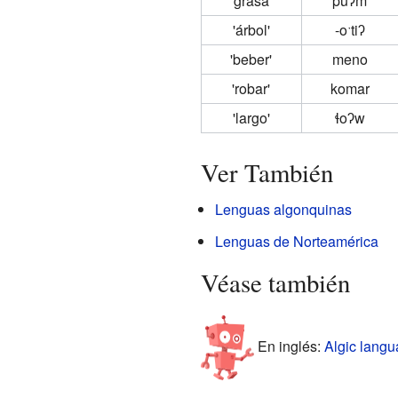
'grasa'
puʔm
'árbol'
-oˑtiʔ
'beber'
meno
'robar'
komar
'largo'
ɬoʔw
Ver También
Lenguas algonquinas
Lenguas de Norteamérica
Véase también
En inglés:
Algic langu