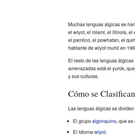
Muchas lenguas álgicas se ha
el wiyot, el miami, el illinois,
el pamlico, el powhatan, el qu
hablante de wiyot murió en 196
El resto de las lenguas álgicas
amenazadas está el yurok, que 
y sus culturas.
Cómo se Clasifican
Las lenguas álgicas se dividen 
El grupo
algonquino
, que es
El idioma
wiyot
.