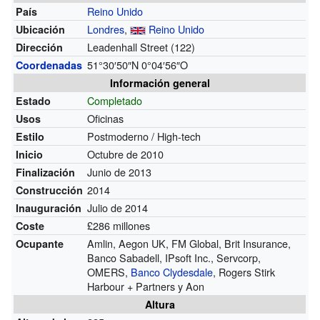
Reino Unido
País
Londres
,
Reino Unido
Ubicación
Leadenhall Street
(122)
Dirección
51°30′50″N
0°04′56″O
Coordenadas
Información general
Completado
Estado
Oficinas
Usos
Postmoderno / High-tech
Estilo
Octubre de 2010
Inicio
Junio de 2013
Finalización
2014
Construcción
Julio de 2014
Inauguración
£286 millones
Coste
Amlin, Aegon UK, FM Global, Brit Insurance,
Ocupante
Banco Sabadell, IPsoft Inc., Servcorp,
OMERS,
Banco Clydesdale
, Rogers Stirk
Harbour + Partners y Aon
Altura