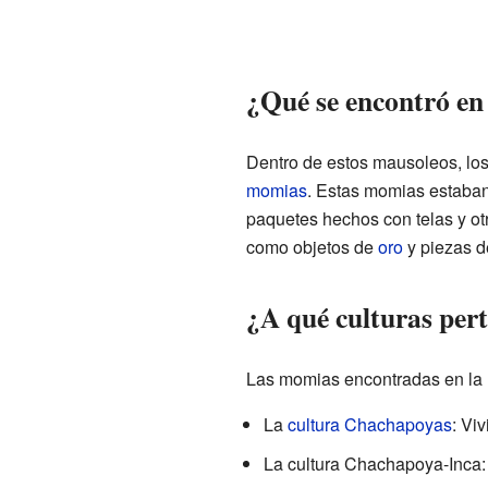
¿Qué se encontró en
Dentro de estos mausoleos, lo
momias
. Estas momias estaban
paquetes hechos con telas y otr
como objetos de
oro
y piezas 
¿A qué culturas per
Las momias encontradas en la l
La
cultura Chachapoyas
: Vi
La cultura Chachapoya-Inca: