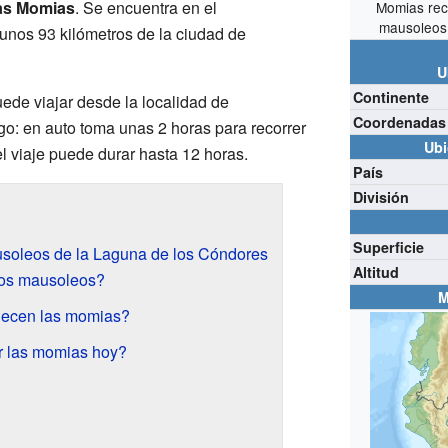
las Momias
. Se encuentra en el
Momias rec
mausoleos
 unos 93 kilómetros de la ciudad de
U
Continente
uede viajar desde la localidad de
Coordenadas
o: en auto toma unas 2 horas para recorrer
Ubi
 el viaje puede durar hasta 12 horas.
País
División
Superficie
soleos de la Laguna de los Cóndores
Altitud
los mausoleos?
M
enecen las momias?
 las momias hoy?