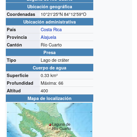
Ubicación geográfica
10°21′25″N
84°12′59″O
Coordenadas
Ubicación administrativa
Costa Rica
País
Alajuela
Provincia
Río Cuarto
Cantón
Presa
Lago de cráter
Tipo
Cuerpo de agua
0.33 km²
Superficie
Máxima: 66
Profundidad
400
Altitud
Mapa de localización
Laguna de
Río Cuarto