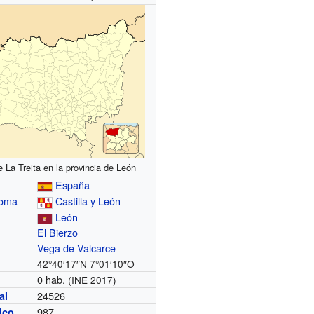
a
 La Treita en la provincia de León
España
noma
Castilla y León
León
El Bierzo
Vega de Valcarce
42°40′17″N
7°01′10″O
0 hab.
(INE 2017)
24526
al
987
nico