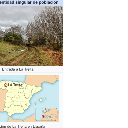
 entidad singular de población
Entrada a La Treita
La Treita
ción de La Treita en España