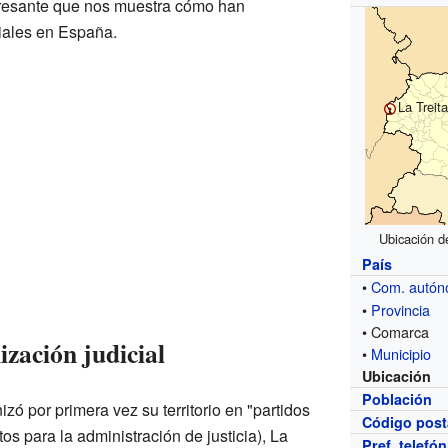
nteresante que nos muestra cómo han
riales en España.
La Treit
Ubicación de
País
•
Com. autó
•
Provincia
• Comarca
zación judicial
•
Municipio
Ubicación
Población
ó por primera vez su territorio en "partidos
Código post
tos para la administración de justicia), La
Pref. telefó