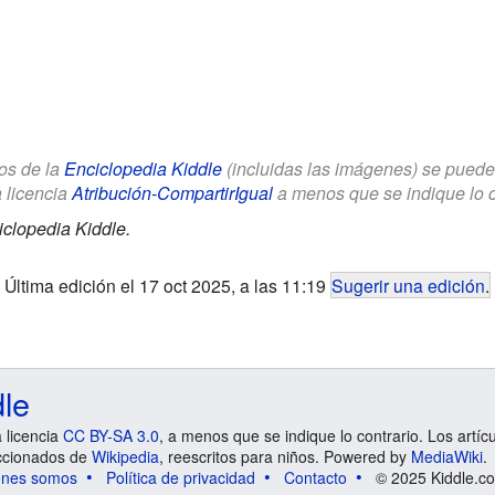
los de la
Enciclopedia Kiddle
(incluidas las imágenes) se puede u
a licencia
Atribución-CompartirIgual
a menos que se indique lo con
clopedia Kiddle.
Última edición el 17 oct 2025, a las 11:19
Sugerir una edición
.
dle
a licencia
CC BY-SA 3.0
, a menos que se indique lo contrario. Los artíc
ccionados de
Wikipedia
, reescritos para niños. Powered by
MediaWiki
.
énes somos
Política de privacidad
Contacto
© 2025 Kiddle.co