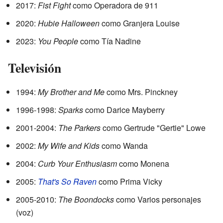
2017:
Fist Fight
como Operadora de 911
2020:
Hubie Halloween
como Granjera Louise
2023:
You People
como Tía Nadine
Televisión
1994:
My Brother and Me
como Mrs. Pinckney
1996-1998:
Sparks
como Darice Mayberry
2001-2004:
The Parkers
como Gertrude "Gertie" Lowe
2002:
My Wife and Kids
como Wanda
2004:
Curb Your Enthusiasm
como Monena
2005:
That's So Raven
como Prima Vicky
2005-2010:
The Boondocks
como Varios personajes
(voz)