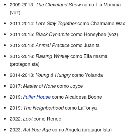
2009-2013:
The Cleveland Show
como Tía Momma
(voz)
2011-2014:
Let's Stay Together
como Charmaine Wax
2011-2015:
Black Dynamite
como Honeybee (voz)
2012-2013:
Animal Practice
como Juanita
2013-2016:
Raising Whitley
como Ella misma
(protagonista)
2014-2018:
Young & Hungry
como Yolanda
2017:
Master of None
como Joyce
2019:
Fuller House
como Alcaldesa Boone
2019:
The Neighborhood
como LaTonya
2022:
Loot
como Renee
2023:
Act Your Age
como Angela (protagonista)