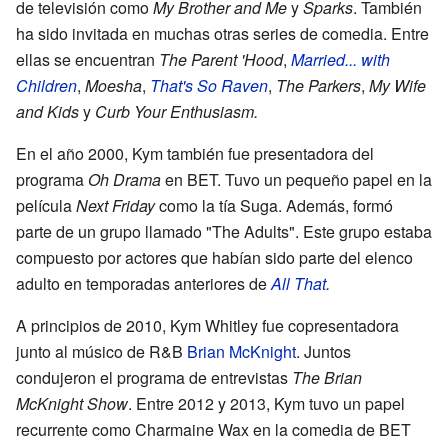
de televisión como
My Brother and Me
y
Sparks
. También
ha sido invitada en muchas otras series de comedia. Entre
ellas se encuentran
The Parent 'Hood
,
Married... with
Children
,
Moesha
,
That's So Raven
,
The Parkers
,
My Wife
and Kids
y
Curb Your Enthusiasm.
En el año 2000, Kym también fue presentadora del
programa
Oh Drama
en BET. Tuvo un pequeño papel en la
película
Next Friday
como la tía Suga. Además, formó
parte de un grupo llamado "The Adults". Este grupo estaba
compuesto por actores que habían sido parte del elenco
adulto en temporadas anteriores de
All That
.
A principios de 2010, Kym Whitley fue copresentadora
junto al músico de R&B
Brian McKnight
. Juntos
condujeron el programa de entrevistas
The Brian
McKnight Show
. Entre 2012 y 2013, Kym tuvo un papel
recurrente como Charmaine Wax en la comedia de BET