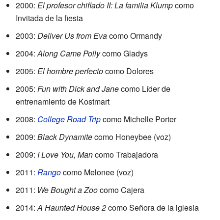
2000:
El profesor chiflado II: La familia Klump
como
Invitada de la fiesta
2003:
Deliver Us from Eva
como Ormandy
2004:
Along Came Polly
como Gladys
2005:
El hombre perfecto
como Dolores
2005:
Fun with Dick and Jane
como Líder de
entrenamiento de Kostmart
2008:
College Road Trip
como Michelle Porter
2009:
Black Dynamite
como Honeybee (voz)
2009:
I Love You, Man
como Trabajadora
2011:
Rango
como Melonee (voz)
2011:
We Bought a Zoo
como Cajera
2014:
A Haunted House 2
como Señora de la iglesia