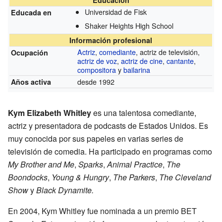
Universidad de Fisk
Educada en
Shaker Heights High School
Información profesional
Actriz
,
comediante
, actriz de televisión,
Ocupación
actriz de voz
,
actriz de cine
,
cantante
,
compositora
y
bailarina
desde 1992
Años activa
Kym Elizabeth Whitley
es una talentosa comediante,
actriz y presentadora de podcasts de Estados Unidos. Es
muy conocida por sus papeles en varias series de
televisión de comedia. Ha participado en programas como
My Brother and Me
,
Sparks
,
Animal Practice
,
The
Boondocks
,
Young & Hungry
,
The Parkers
,
The Cleveland
Show
y
Black Dynamite.
En 2004, Kym Whitley fue nominada a un premio BET