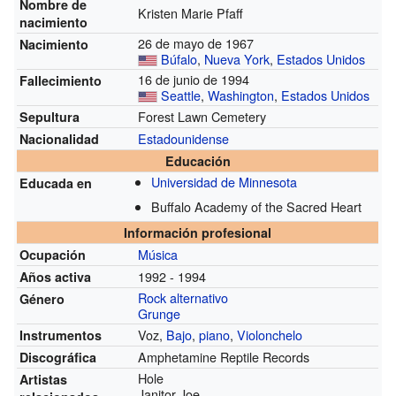
Nombre de
Kristen Marie Pfaff
nacimiento
26 de mayo de 1967
Nacimiento
Búfalo
,
Nueva York
,
Estados Unidos
16 de junio de 1994
Fallecimiento
Seattle
,
Washington
,
Estados Unidos
Forest Lawn Cemetery
Sepultura
Estadounidense
Nacionalidad
Educación
Universidad de Minnesota
Educada en
Buffalo Academy of the Sacred Heart
Información profesional
Música
Ocupación
1992 - 1994
Años activa
Rock alternativo
Género
Grunge
Voz,
Bajo
,
piano
,
Violonchelo
Instrumentos
Amphetamine Reptile Records
Discográfica
Hole
Artistas
Janitor Joe