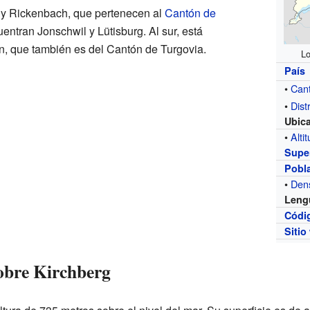
en y Rickenbach, que pertenecen al
Cantón de
uentran Jonschwil y Lütisburg. Al sur, está
n, que también es del Cantón de Turgovia.
Lo
País
•
Can
•
Distr
Ubic
•
Alti
Super
Pobl
•
Den
Leng
Códi
Sitio
sobre Kirchberg