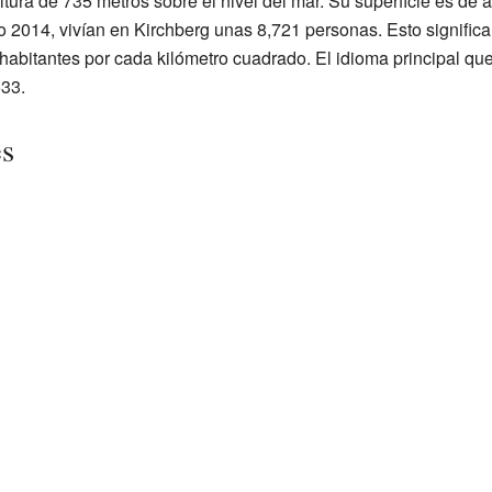
ltura de 735 metros sobre el nivel del mar. Su superficie es d
o 2014, vivían en Kirchberg unas 8,721 personas. Esto signific
habitantes por cada kilómetro cuadrado. El idioma principal que
533.
es