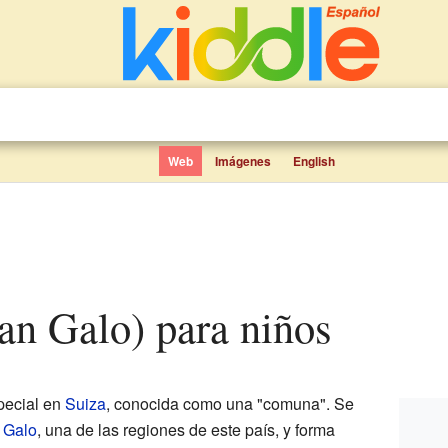
Web
Imágenes
English
San Galo) para niños
pecial en
Suiza
, conocida como una "comuna". Se
 Galo
, una de las regiones de este país, y forma