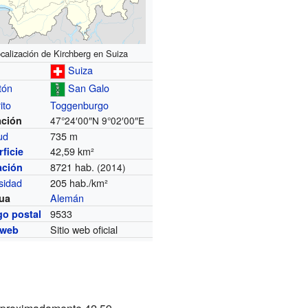
calización de Kirchberg en Suiza
Suiza
tón
San Galo
ito
Toggenburgo
ación
47°24′00″N
9°02′00″E
tud
735 m
42,59 km²
ficie
8721 hab.
ación
(2014)
sidad
205 hab./km²
Alemán
ua
9533
go postal
Sitio web oficial
 web