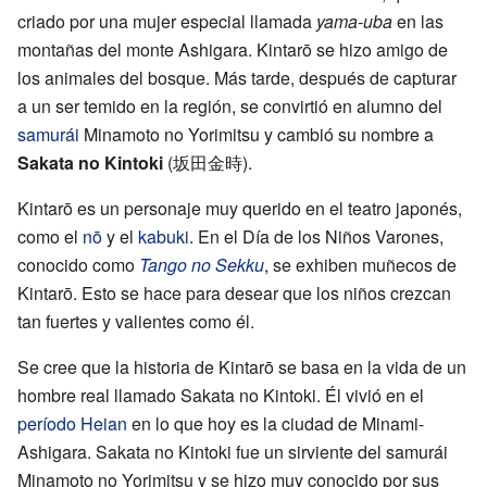
criado por una mujer especial llamada
yama-uba
en las
montañas del monte Ashigara. Kintarō se hizo amigo de
los animales del bosque. Más tarde, después de capturar
a un ser temido en la región, se convirtió en alumno del
samurái
Minamoto no Yorimitsu y cambió su nombre a
Sakata no Kintoki
(坂田金時).
Kintarō es un personaje muy querido en el teatro japonés,
como el
nō
y el
kabuki
. En el Día de los Niños Varones,
conocido como
Tango no Sekku
, se exhiben muñecos de
Kintarō. Esto se hace para desear que los niños crezcan
tan fuertes y valientes como él.
Se cree que la historia de Kintarō se basa en la vida de un
hombre real llamado Sakata no Kintoki. Él vivió en el
período Heian
en lo que hoy es la ciudad de Minami-
Ashigara. Sakata no Kintoki fue un sirviente del samurái
Minamoto no Yorimitsu y se hizo muy conocido por sus