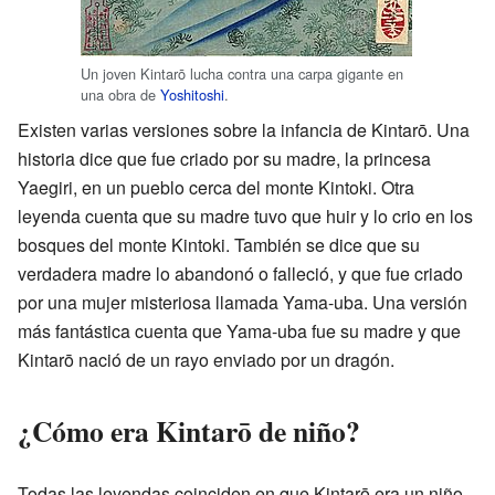
Un joven Kintarō lucha contra una carpa gigante en
una obra de
Yoshitoshi
.
Existen varias versiones sobre la infancia de Kintarō. Una
historia dice que fue criado por su madre, la princesa
Yaegiri, en un pueblo cerca del monte Kintoki. Otra
leyenda cuenta que su madre tuvo que huir y lo crio en los
bosques del monte Kintoki. También se dice que su
verdadera madre lo abandonó o falleció, y que fue criado
por una mujer misteriosa llamada Yama-uba. Una versión
más fantástica cuenta que Yama-uba fue su madre y que
Kintarō nació de un rayo enviado por un dragón.
¿Cómo era Kintarō de niño?
Todas las leyendas coinciden en que Kintarō era un niño