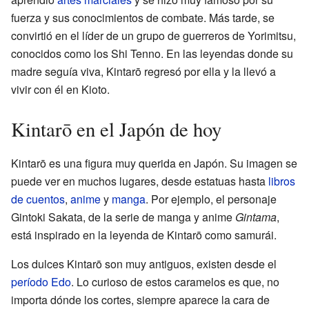
fuerza y sus conocimientos de combate. Más tarde, se
convirtió en el líder de un grupo de guerreros de Yorimitsu,
conocidos como los Shi Tenno. En las leyendas donde su
madre seguía viva, Kintarō regresó por ella y la llevó a
vivir con él en Kioto.
Kintarō en el Japón de hoy
Kintarō es una figura muy querida en Japón. Su imagen se
puede ver en muchos lugares, desde estatuas hasta
libros
de cuentos
,
anime
y
manga
. Por ejemplo, el personaje
Gintoki Sakata, de la serie de manga y anime
Gintama
,
está inspirado en la leyenda de Kintarō como samurái.
Los dulces Kintarō son muy antiguos, existen desde el
período Edo
. Lo curioso de estos caramelos es que, no
importa dónde los cortes, siempre aparece la cara de