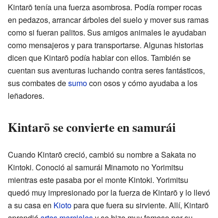
Kintarō tenía una fuerza asombrosa. Podía romper rocas
en pedazos, arrancar árboles del suelo y mover sus ramas
como si fueran palitos. Sus amigos animales le ayudaban
como mensajeros y para transportarse. Algunas historias
dicen que Kintarō podía hablar con ellos. También se
cuentan sus aventuras luchando contra seres fantásticos,
sus combates de
sumo
con osos y cómo ayudaba a los
leñadores.
Kintarō se convierte en samurái
Cuando Kintarō creció, cambió su nombre a Sakata no
Kintoki. Conoció al samurái Minamoto no Yorimitsu
mientras este pasaba por el monte Kintoki. Yorimitsu
quedó muy impresionado por la fuerza de Kintarō y lo llevó
a su casa en
Kioto
para que fuera su sirviente. Allí, Kintarō
aprendió
artes marciales
y se hizo muy famoso por su