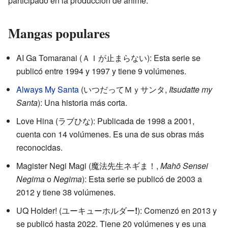
participado en la producción de anime.
Mangas populares
AI Ga Tomaranai (ＡＩが止まらない): Esta serie se
publicó entre 1994 y 1997 y tiene 9 volúmenes.
Always My Santa
(いつだってＭｙサンタ,
Itsudatte my
Santa
): Una historia más corta.
Love Hina (ラブひな): Publicada de 1998 a 2001,
cuenta con 14 volúmenes. Es una de sus obras más
reconocidas.
Magister Negi Magi (魔法先生ネギま！,
Mahō Sensei
Negima
o
Negima
): Esta serie se publicó de 2003 a
2012 y tiene 38 volúmenes.
UQ Holder! (ユーキューホルダー
!
): Comenzó en 2013 y
se publicó hasta 2022. Tiene 20 volúmenes y es una