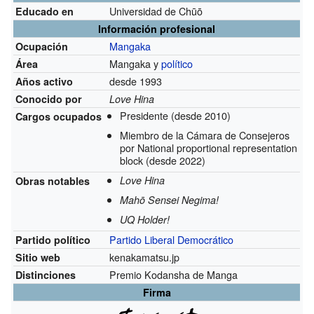
Universidad de Chūō
Educado en
Información profesional
Mangaka
Ocupación
Mangaka y
político
Área
desde 1993
Años activo
Conocido por
Love Hina
Presidente
(desde 2010)
Cargos ocupados
Miembro de la Cámara de Consejeros
por National proportional representation
block
(desde 2022)
Love Hina
Obras notables
Mahō Sensei Negima!
UQ Holder!
Partido Liberal Democrático
Partido político
kenakamatsu.jp
Sitio web
Premio Kodansha de Manga
Distinciones
Firma