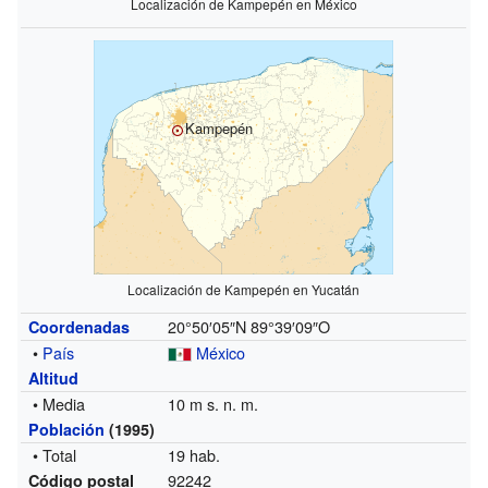
Localización de Kampepén en México
Kampepén
Localización de Kampepén en Yucatán
20°50′05″N
89°39′09″O
Coordenadas
•
País
México
Altitud
• Media
10 m s. n. m.
Población
(1995)
• Total
19 hab.
92242
Código postal