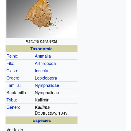
Kallima paralekta
Taxonomía
Reino
:
Animalia
Filo
:
Arthropoda
Clase
:
Insecta
Orden
:
Lepidoptera
Familia
:
Nymphalidae
Subfamilia:
Nymphalinae
Tribu
:
Kallimini
Género
:
Kallima
Doubleday, 1849
Especies
Ver texto