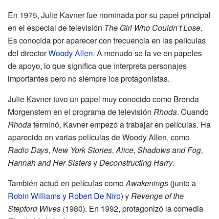
En 1975, Julie Kavner fue nominada por su papel principal
en el especial de televisión
The Girl Who Couldn’t Lose
.
Es conocida por aparecer con frecuencia en las películas
del director
Woody Allen
. A menudo se la ve en papeles
de apoyo, lo que significa que interpreta personajes
importantes pero no siempre los protagonistas.
Julie Kavner tuvo un papel muy conocido como Brenda
Morgenstern en el programa de televisión
Rhoda
. Cuando
Rhoda
terminó, Kavner empezó a trabajar en películas. Ha
aparecido en varias películas de Woody Allen, como
Radio Days
,
New York Stories
,
Alice
,
Shadows and Fog
,
Hannah and Her Sisters
y
Deconstructing Harry
.
También actuó en películas como
Awakenings
(junto a
Robin Williams
y
Robert De Niro
) y
Revenge of the
Stepford Wives
(1980). En 1992, protagonizó la comedia