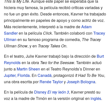
This Is My Life
. Aunque este papel se esperaba que la
hiciera muy famosa, la película recibió críticas variadas y
no fue un gran éxito. Desde entonces, Kavner ha trabajado
principalmente en papeles de apoyo y como actriz de voz.
Más recientemente, interpretó a la madre de
Adam
Sandler
en la película
Click
. También colaboró con
Tracey
Ullman
en su famoso programa de comedia,
The Tracey
Ullman Show
, y en
Tracey Takes On
.
En el teatro, Julie Kavner trabajó bajo la dirección de
Burt
Reynolds
en la obra
Two for the Seesaw
. También actuó
junto a
Martin Sheen
en el Teatro Reynolds’s Dinner en
Jupiter, Florida
. En
Canadá
, protagonizó
It Had To Be You
,
una obra escrita por
Renée Taylor
y
Joseph Bologna
.
En la película de
Disney
El rey león 3
, Kavner prestó su
voz a la madre de Timón en la versión original en
inglés
.