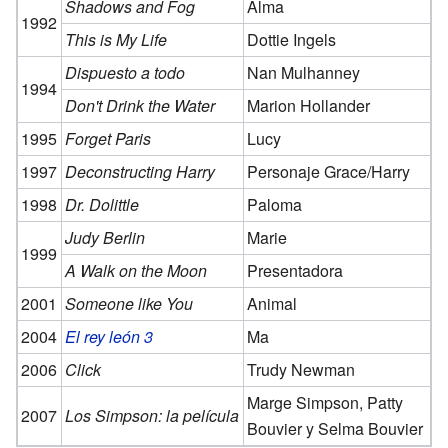
Shadows and Fog
Alma
1992
This is My Life
Dottie Ingels
Dispuesto a todo
Nan Mulhanney
1994
Don't Drink the Water
Marion Hollander
1995
Forget Paris
Lucy
1997
Deconstructing Harry
Personaje Grace/Harry
1998
Dr. Dolittle
Paloma
Judy Berlin
Marie
1999
A Walk on the Moon
Presentadora
2001
Someone like You
Animal
2004
El rey león 3
Ma
2006
Click
Trudy Newman
Marge Simpson, Patty
2007
Los Simpson: la película
Bouvier y Selma Bouvier