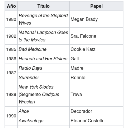
Año
Título
Papel
Revenge of the Stepford
1980
Megan Brady
Wives
National Lampoon Goes
1982
Sra. Falcone
to the Movies
1985
Bad Medicine
Cookie Katz
1986
Hannah and Her Sisters
Gail
Radio Days
Madre
1987
Surrender
Ronnie
New York Stories
1989
(Segmento
Oedipus
Treva
Wrecks
)
Alice
Decorador
1990
Awakenings
Eleanor Costello