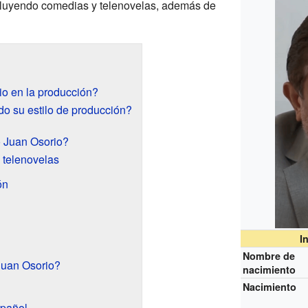
ncluyendo comedias y telenovelas, además de
 en la producción?
o su estilo de producción?
o Juan Osorio?
 telenovelas
ón
I
Nombre de
uan Osorio?
nacimiento
Nacimiento
pañol