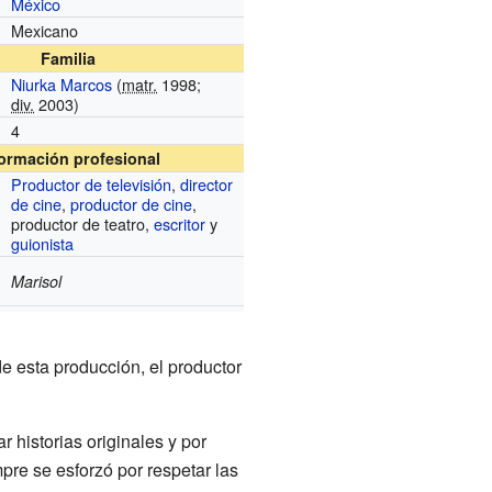
México
Mexicano
Familia
Niurka Marcos
(
matr.
1998;
div.
2003)
4
formación profesional
Productor de televisión
,
director
de cine
,
productor de cine
,
productor de teatro,
escritor
y
guionista
Marisol
de esta producción, el productor
r historias originales y por
mpre se esforzó por respetar las