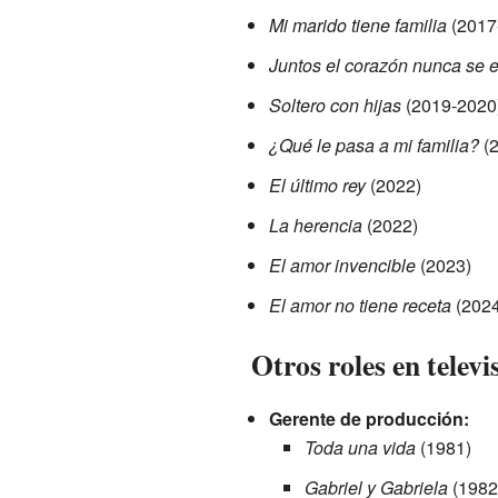
Mi marido tiene familia
(2017
Juntos el corazón nunca se 
Soltero con hijas
(2019-2020
¿Qué le pasa a mi familia?
(2
El último rey
(2022)
La herencia
(2022)
El amor invencible
(2023)
El amor no tiene receta
(2024
Otros roles en televi
Gerente de producción:
Toda una vida
(1981)
Gabriel y Gabriela
(1982