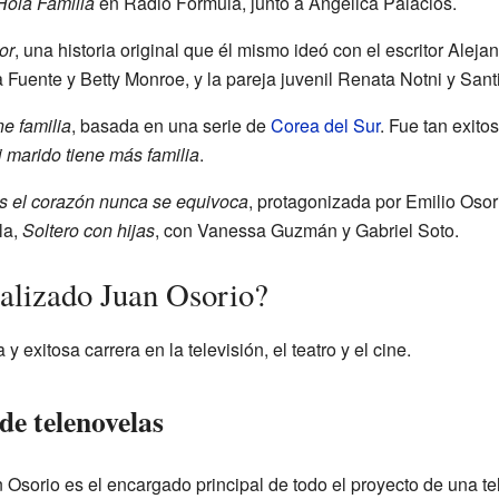
Hola Familia
en Radio Fórmula, junto a Angélica Palacios.
or
, una historia original que él mismo ideó con el escritor Alej
la Fuente y Betty Monroe, y la pareja juvenil Renata Notni y Sa
ne familia
, basada en una serie de
Corea del Sur
. Fue tan exit
 marido tiene más familia
.
s el corazón nunca se equivoca
, protagonizada por Emilio Oso
la,
Soltero con hijas
, con Vanessa Guzmán y Gabriel Soto.
ealizado Juan Osorio?
 exitosa carrera en la televisión, el teatro y el cine.
de telenovelas
 Osorio es el encargado principal de todo el proyecto de una t