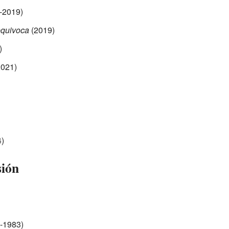
-2019)
equivoca
(2019)
)
021)
)
sión
-1983)