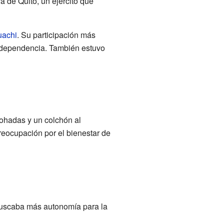
ra de Quito, un ejército que
uachi
. Su participación más
 independencia. También estuvo
ohadas y un colchón al
reocupación por el bienestar de
buscaba más autonomía para la