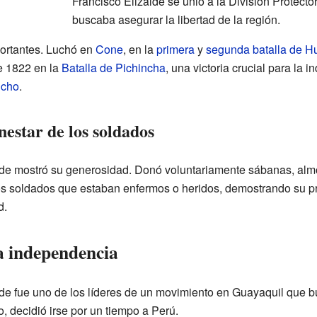
Francisco Elizalde se unió a la División Protecto
buscaba asegurar la libertad de la región.
portantes. Luchó en
Cone
, en la
primera
y
segunda batalla de H
e 1822 en la
Batalla de Pichincha
, una victoria crucial para la
ucho
.
nestar de los soldados
lde mostró su generosidad. Donó voluntariamente sábanas, alm
 los soldados que estaban enfermos o heridos, demostrando su p
d.
a independencia
lde fue uno de los líderes de un movimiento en Guayaquil que 
, decidió irse por un tiempo a Perú.