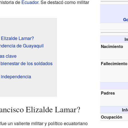
historia de
Ecuador
. Se destacó como militar
Go
 Elizalde Lamar?
I
endencia de Guayaquil
Nacimiento
las clave
 bienestar de los soldados
Fallecimiento
a independencia
Padres
ancisco Elizalde Lamar?
In
Ocupación
ue un valiente militar y político ecuatoriano