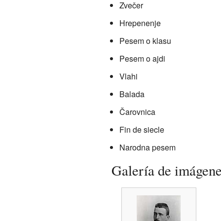
Zvečer
Hrepenenje
Pesem o klasu
Pesem o ajdi
Vlahi
Balada
Čarovnica
Fin de siecle
Narodna pesem
Galería de imágen