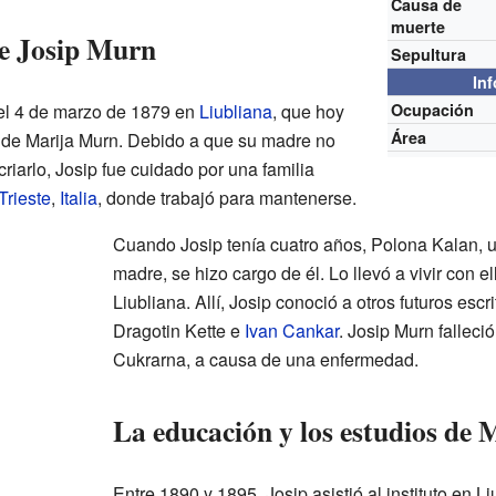
Causa de
muerte
de Josip Murn
Sepultura
In
el 4 de marzo de 1879 en
Liubliana
, que hoy
Ocupación
Área
o de Marija Murn. Debido a que su madre no
criarlo, Josip fue cuidado por una familia
Trieste
,
Italia
, donde trabajó para mantenerse.
Cuando Josip tenía cuatro años, Polona Kalan, u
madre, se hizo cargo de él. Lo llevó a vivir con e
Liubliana. Allí, Josip conoció a otros futuros esc
Dragotin Kette e
Ivan Cankar
. Josip Murn falleci
Cukrarna, a causa de una enfermedad.
La educación y los estudios de
Entre 1890 y 1895, Josip asistió al instituto en 