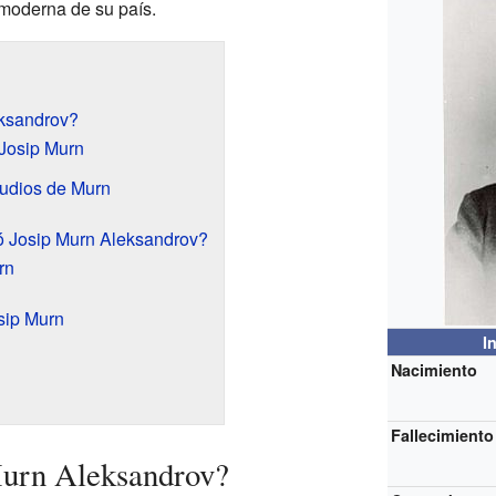
moderna de su país.
eksandrov?
Josip Murn
tudios de Murn
ió Josip Murn Aleksandrov?
rn
sip Murn
I
Nacimiento
Fallecimiento
Murn Aleksandrov?