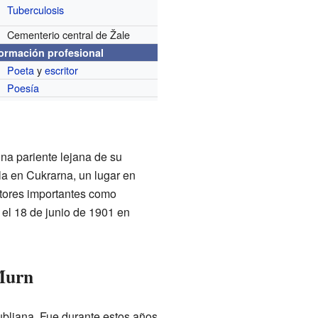
Tuberculosis
Cementerio central de Žale
formación profesional
Poeta
y
escritor
Poesía
na pariente lejana de su
lla en Cukrarna, un lugar en
ritores importantes como
ó el 18 de junio de 1901 en
 Murn
Liubliana. Fue durante estos años