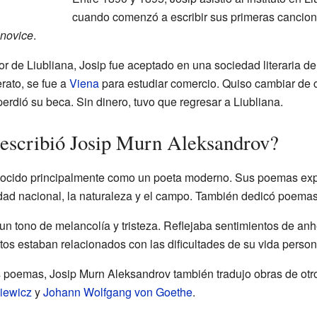
cuando comenzó a escribir sus primeras cancion
 novice
.
rior de Liubliana, Josip fue aceptado en una sociedad literaria 
rato, se fue a
Viena
para estudiar comercio. Quiso cambiar de c
perdió su beca. Sin dinero, tuvo que regresar a Liubliana.
 escribió Josip Murn Aleksandrov?
ocido principalmente como un poeta moderno. Sus poemas exp
ntidad nacional, la naturaleza y el campo. También dedicó poem
 tono de melancolía y tristeza. Reflejaba sentimientos de anh
tos estaban relacionados con las dificultades de su vida person
 poemas, Josip Murn Aleksandrov también tradujo obras de otro
iewicz
y
Johann Wolfgang von Goethe
.