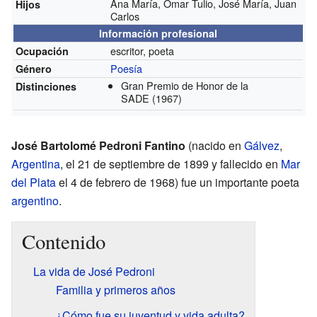
Ana María, Omar Tulio, José María, Juan
Hijos
Carlos
Información profesional
escritor, poeta
Ocupación
Poesía
Género
Gran Premio de Honor de la
Distinciones
SADE
(1967)
José Bartolomé Pedroni Fantino
(nacido en
Gálvez
,
Argentina
, el 21 de septiembre de 1899 y fallecido en
Mar
del Plata
el 4 de febrero de 1968) fue un importante poeta
argentino
.
Contenido
La vida de José Pedroni
Familia y primeros años
¿Cómo fue su juventud y vida adulta?