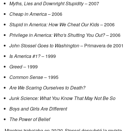
Myths, Lies and Downright Stupidity
– 2007
Cheap in America
– 2006
Stupid in America: How We Cheat Our Kids
– 2006
Privilege in America: Who's Shutting You Out?
– 2006
John Stossel Goes to Washington
– Primavera de 2001
Is America #1?
– 1999
Greed
– 1999
Common Sense
– 1995
Are We Scaring Ourselves to Death?
Junk Science: What You Know That May Not Be So
Boys and Girls Are Different
The Power of Belief
Mientras trabajaba en
20/20
, Stossel descubrió la revista