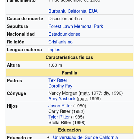
Burbank
,
California
,
EUA
Disección aórtica
Causa de muerte
Forest Lawn Memorial Park
Sepultura
Estadounidense
Nacionalidad
Cristianismo
Religión
Inglés
Lengua materna
Características físicas
1,80 m
Altura
Familia
Tex Ritter
Padres
Dorothy Fay
Nancy Morgan (
matr.
1977;
div.
1996)
Cónyuge
Amy Yasbeck
(
matr.
1999)
Jason Ritter
(1980)
Hijos
Carly Ritter
(1982)
Tyler Ritter
(1985)
Stella Ritter
(1998)
Educación
Universidad del Sur de California
Educado en