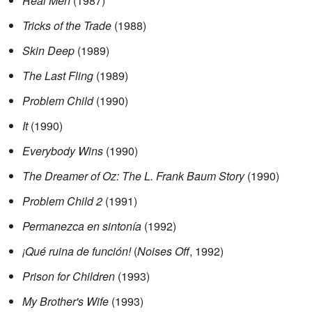
Real Men
(1987)
Tricks of the Trade
(1988)
Skin Deep
(1989)
The Last Fling
(1989)
Problem Child
(1990)
It
(1990)
Everybody Wins
(1990)
The Dreamer of Oz: The L. Frank Baum Story
(1990)
Problem Child 2
(1991)
Permanezca en sintonía
(1992)
¡Qué ruina de función!
(
Noises Off
, 1992)
Prison for Children
(1993)
My Brother's Wife
(1993)