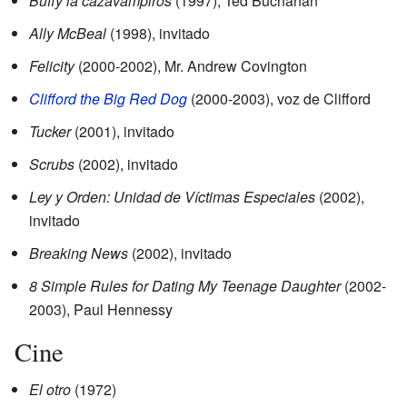
Buffy la cazavampiros
(1997), Ted Buchanan
Ally McBeal
(1998), invitado
Felicity
(2000-2002), Mr. Andrew Covington
Clifford the Big Red Dog
(2000-2003), voz de Clifford
Tucker
(2001), invitado
Scrubs
(2002), invitado
Ley y Orden: Unidad de Víctimas Especiales
(2002),
invitado
Breaking News
(2002), invitado
8 Simple Rules for Dating My Teenage Daughter
(2002-
2003), Paul Hennessy
Cine
El otro
(1972)