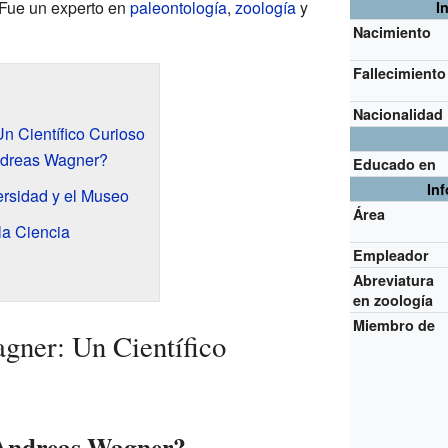
 Fue un experto en
paleontología
,
zoología
y
I
Nacimiento
Fallecimiento
Nacionalidad
 Científico Curioso
ndreas Wagner?
Educado en
In
ersidad y el Museo
Área
la Ciencia
Empleador
Abreviatura
en zoología
Miembro de
gner: Un Científico
 Andreas Wagner?