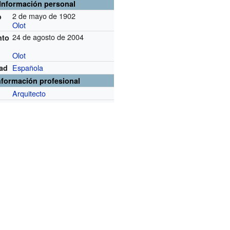
Información personal
2 de mayo de 1902
o
Olot
24 de agosto de 2004
nto
Olot
Española
dad
nformación profesional
Arquitecto
n