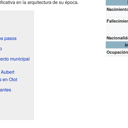
ficativa en la arquitectura de su época.
Nacimient
Fallecimie
os pasos
Nacionali
I
o
Ocupació
tecto municipal
 Aubert
s en Olot
tantes