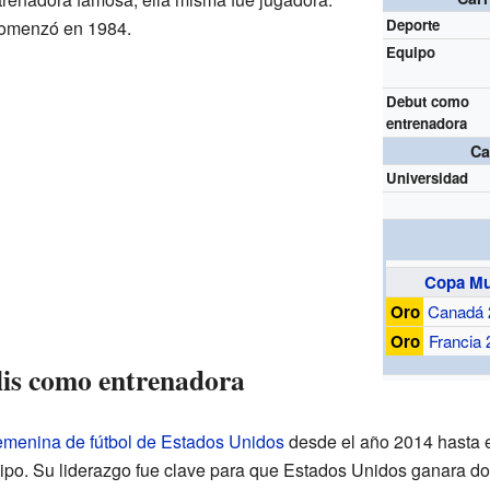
Deporte
comenzó en 1984.
Equipo
Debut como
entrenadora
Ca
Universidad
Copa Mu
Oro
Canadá 
Oro
Francia
llis como entrenadora
emenina de fútbol de Estados Unidos
desde el año 2014 hasta e
uipo. Su liderazgo fue clave para que Estados Unidos ganara d