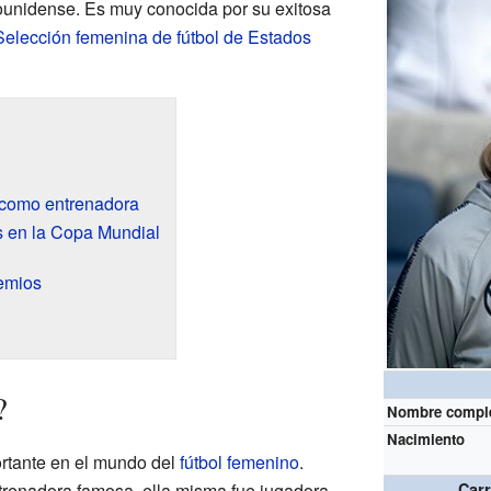
dounidense. Es muy conocida por su exitosa
Selección femenina de fútbol de Estados
is como entrenadora
is en la Copa Mundial
emios
?
Nombre compl
Nacimiento
portante en el mundo del
fútbol femenino
.
trenadora famosa, ella misma fue jugadora.
Car