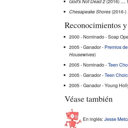
God's Not Dead 2
(2016) ....
Chesapeake Shores
(2016-) .
Reconocimientos y
2000 - Nominado - Soap Opera
2005 - Ganador -
Premios del
Housewives
)
2005 - Nominado -
Teen Cho
2005 - Ganador -
Teen Choic
2005 - Ganador - Young Hol
Véase también
En inglés:
Jesse Metca