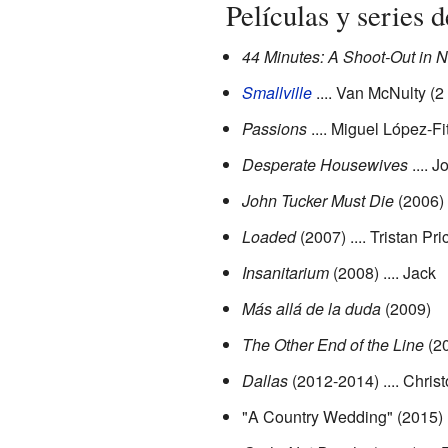
Películas y series d
44 Minutes: A Shoot-Out in 
Smallville
.... Van McNulty (
Passions
.... Miguel López-Fi
Desperate Housewives
.... 
John Tucker Must Die
(2006) 
Loaded
(2007) .... Tristan Pri
Insanitarium
(2008) .... Jack
Más allá de la duda
(2009)
The Other End of the Line
(2
Dallas
(2012-2014) .... Chris
"A Country Wedding" (2015) 