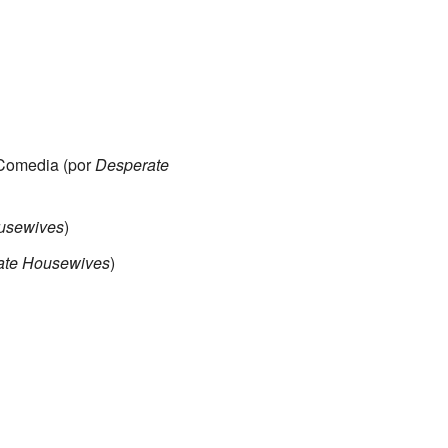
e Comedia (por
Desperate
usewives
)
ate Housewives
)