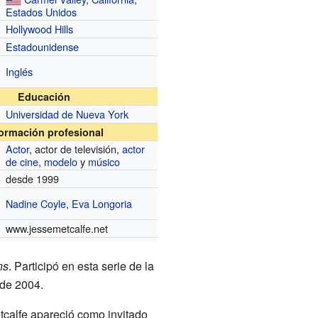
Estados Unidos
Hollywood Hills
Estadounidense
Inglés
Educación
Universidad de Nueva York
formación profesional
Actor
, actor de televisión,
actor
de cine
,
modelo
y
músico
desde 1999
Nadine Coyle
,
Eva Longoria
www.jessemetcalfe.net
ns
. Participó en esta serie de la
 de 2004.
tcalfe apareció como invitado