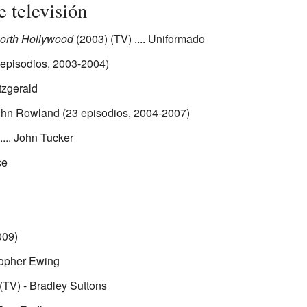
e televisión
North Hollywood
(2003) (TV) .... Uniformado
2 episodios, 2003-2004)
tzgerald
John Rowland (23 episodios, 2004-2007)
.... John Tucker
ce
009)
topher Ewing
(TV) - Bradley Suttons