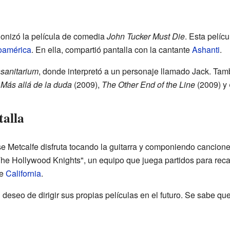
gonizó la película de comedia
John Tucker Must Die
. Esta pelíc
oamérica
. En ella, compartió pantalla con la cantante
Ashanti
.
nsanitarium
, donde interpretó a un personaje llamado Jack. Tamb
,
Más allá de la duda
(2009),
The Other End of the Line
(2009) y
talla
 Metcalfe disfruta tocando la guitarra y componiendo cancion
The Hollywood Knights", un equipo que juega partidos para reca
de
California
.
 deseo de dirigir sus propias películas en el futuro. Se sabe qu