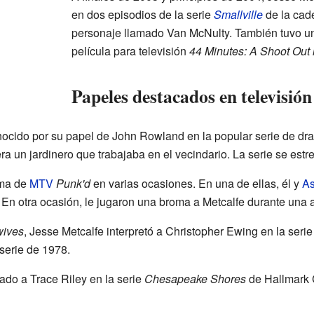
en dos episodios de la serie
Smallville
de la ca
personaje llamado Van McNulty. También tuvo un
película para televisión
44 Minutes: A Shoot Out
Papeles destacados en televisión
nocido por su papel de John Rowland en la popular serie de d
ra un jardinero que trabajaba en el vecindario. La serie se est
ama de
MTV
Punk'd
en varias ocasiones. En una de ellas, él y
As
 En otra ocasión, le jugaron una broma a Metcalfe durante una 
wives
, Jesse Metcalfe interpretó a Christopher Ewing en la seri
serie de 1978.
ado a Trace Riley en la serie
Chesapeake Shores
de Hallmark 