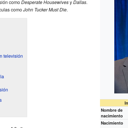
isión como
Desperate Housewives
y
Dallas
.
ículas como
John Tucker Must Die
.
?
 televisión
la
isión
s
I
Nombre de
nacimiento
Nacimiento