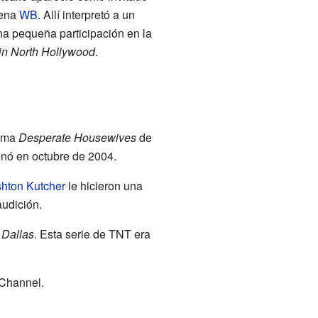
dena
WB
. Allí interpretó a un
a pequeña participación en la
 in North Hollywood
.
rama
Desperate Housewives
de
renó en octubre de 2004.
hton Kutcher
le hicieron una
audición.
e
Dallas
. Esta serie de TNT era
Channel.