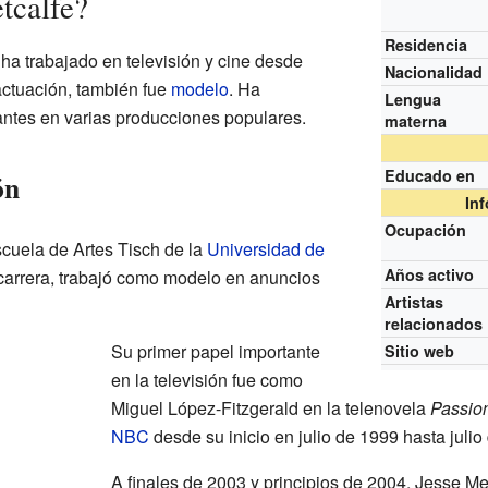
tcalfe?
Residencia
ha trabajado en televisión y cine desde
Nacionalidad
actuación, también fue
modelo
. Ha
Lengua
antes en varias producciones populares.
materna
Educado en
ón
In
Ocupación
scuela de Artes Tisch de la
Universidad de
Años activo
u carrera, trabajó como modelo en anuncios
Artistas
relacionados
Su primer papel importante
Sitio web
en la televisión fue como
Miguel López-Fitzgerald en la telenovela
Passio
NBC
desde su inicio en julio de 1999 hasta julio
A finales de 2003 y principios de 2004, Jesse Me