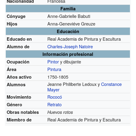
Francesa
Nacionalidad
Familia
Anne-Gabrielle Babuti
Cónyuge
Anna-Geneviéve Greuze
Hijos
Educación
Real Academia de Pintura y Escultura
Educado en
Charles-Joseph Natoire
Alumno de
Información profesional
Pintor
y dibujante
Ocupación
Pintura
Área
1750-1805
Años activo
Jeanne Philiberte Ledoux y
Constance
Alumnos
Mayer
Rococó
Movimiento
Retrato
Género
Obras notables
Huevos rotos
Real Academia de Pintura y Escultura
Miembro de