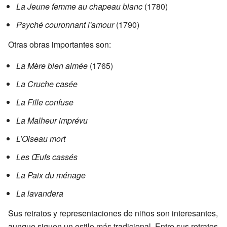
La Jeune femme au chapeau blanc
(1780)
Psyché couronnant l'amour
(1790)
Otras obras importantes son:
La Mère bien aimée
(1765)
La Cruche casée
La Fille confuse
La Malheur imprévu
L’Oiseau mort
Les Œufs cassés
La Paix du ménage
La lavandera
Sus retratos y representaciones de niños son interesantes,
aunque siguen un estilo más tradicional. Entre sus retratos