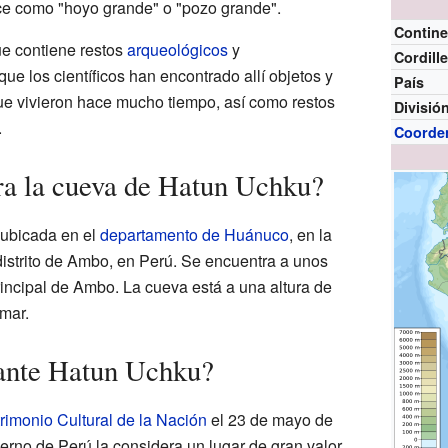
ce como "hoyo grande" o "pozo grande".
Contine
ue contiene restos
arqueológicos
y
Cordill
 que los científicos han encontrado allí objetos y
País
ue vivieron hace mucho tiempo, así como restos
Divisió
.
Coorde
ra la cueva de Hatun Uchku?
ubicada en el
departamento de Huánuco
, en la
distrito de Ambo, en Perú. Se encuentra a unos
rincipal de Ambo. La cueva está a una altura de
 mar.
tante Hatun Uchku?
rimonio Cultural de la Nación
el 23 de mayo de
ierno de Perú la considera un lugar de gran valor