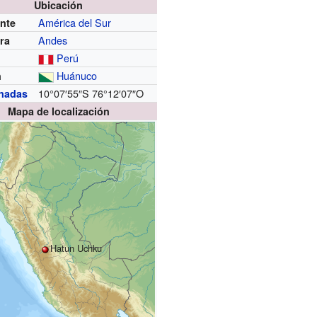
Ubicación
América del Sur
nte
Andes
era
Perú
Huánuco
n
10°07′55″S
76°12′07″O
nadas
Mapa de localización
Hatun Uchku