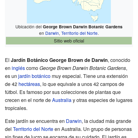
Ubicación del
George Brown Darwin Botanic Gardens
en
Darwin
,
Territorio del Norte
.
Sitio web oficial
El
Jardín Botánico George Brown de Darwin
, conocido
en
inglés
como
George Brown Darwin Botanic Gardens
,
es un
jardín botánico
muy especial. Tiene una extensión
de 42
hectáreas
, lo que equivale a unos 42 campos de
fútbol. Es famoso por sus colecciones de plantas que
crecen en el norte de
Australia
y otras especies de lugares
tropicales.
Este jardín se encuentra en
Darwin
, la ciudad más grande
del
Territorio del Norte
en Australia. Un grupo de personas
sin fines de lucro se encarga de su cuidado. El jardín es