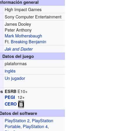
nformación general
High Impact Games
r
Sony Computer Entertainment
James Dooley
Peter Anthony
Mark Mothersbaugh
Ft.
Breaking Benjamin
Jak and Daxter
Datos del juego
plataformas
inglés
Un jugador
E10+
es
ESRB
12+
PEGI
CERO
Datos del software
PlayStation 2
,
PlayStation
Portable
,
PlayStation 4
,