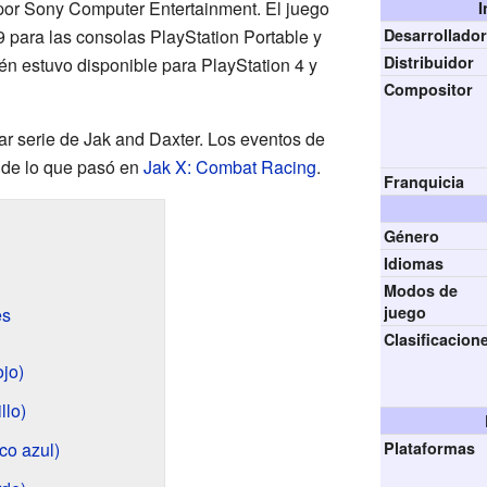
or Sony Computer Entertainment. El juego
I
9 para las consolas PlayStation Portable y
Desarrollado
Distribuidor
én estuvo disponible para PlayStation 4 y
Compositor
ar serie de Jak and Daxter. Los eventos de
 de lo que pasó en
Jak X: Combat Racing
.
Franquicia
Género
Idiomas
Modos de
juego
es
Clasificacion
ojo)
llo)
co azul)
Plataformas