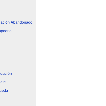
igación Abandonado
ropeano
ecución
ate
queda