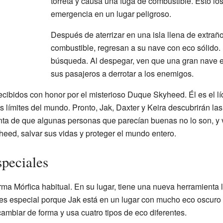
torreta y causa una fuga de combustible. Esto los
emergencia en un lugar peligroso.
Después de aterrizar en una isla llena de extrañ
combustible, regresan a su nave con eco sólido. 
búsqueda. Al despegar, ven que una gran nave e
sus pasajeros a derrotar a los enemigos.
recibidos con honor por el misterioso Duque Skyheed. Él es el l
 límites del mundo. Pronto, Jak, Daxter y Keira descubrirán la
a de que algunas personas que parecían buenas no lo son, y v
heed, salvar sus vidas y proteger el mundo entero.
peciales
rma Mórfica habitual. En su lugar, tiene una nueva herramienta
a es especial porque Jak está en un lugar con mucho eco oscur
ambiar de forma y usa cuatro tipos de eco diferentes.