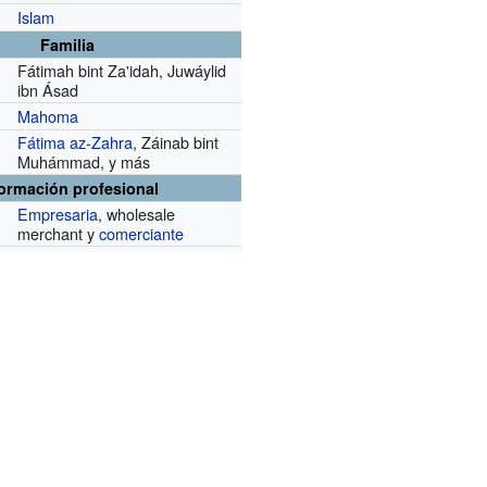
Islam
Familia
Fátimah bint Za'idah, Juwáylid
ibn Ásad
Mahoma
Fátima az-Zahra
, Záinab bint
Muhámmad, y más
formación profesional
Empresaria
, wholesale
merchant y
comerciante