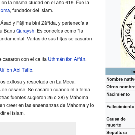
ó en la misma ciudad en el año 619. Fue la
homa
, fundador del islam.
 Ásad y Fāṭima bint Zāʾida, y pertenecía a
ibu Banu
Quraysh
. Es conocida como "la
fundamental. Varias de sus hijas se casaron
casaron con el califa
Uthmán ibn Affán
.
Alí ibn Abi Tálib
.
I
Nombre nativ
os exitosa y respetada en La Meca.
Otros nombr
 de casarse. Se casaron cuando ella tenía
Nacimiento
otras fuentes sugieren 25 o 28) y Mahoma
a en creer en las enseñanzas de Mahoma y lo
Fallecimiento
ir el islam.
Causa de
muerte
Sepultura