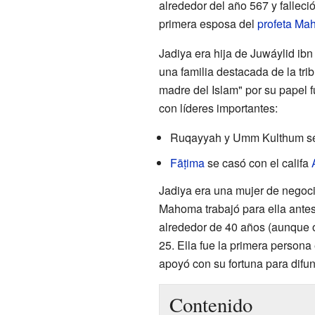
alrededor del año 567 y falleci
primera esposa del
profeta Ma
Jadiya era hija de Juwáylid ibn
una familia destacada de la tr
madre del Islam" por su papel 
con líderes importantes:
Ruqayyah y Umm Kulthum se 
Fāṭima
se casó con el califa
Jadiya era una mujer de negoci
Mahoma trabajó para ella antes
alrededor de 40 años (aunque 
25. Ella fue la primera person
apoyó con su fortuna para difund
Contenido