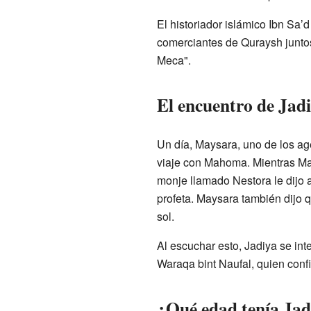
El historiador islámico Ibn Sa’
comerciantes de Quraysh juntos
Meca".
El encuentro de Ja
Un día, Maysara, uno de los age
viaje con Mahoma. Mientras Ma
monje llamado Nestora le dijo 
profeta. Maysara también dijo
sol.
Al escuchar esto, Jadiya se i
Waraqa bint Naufal, quien confi
¿Qué edad tenía Jadi