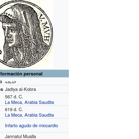
nformación personal
خدیجه
o
Jadiya al-Kobra
es
567 d. C.
La Meca
,
Arabia Saudita
619 d. C.
La Meca
,
Arabia Saudita
Infarto agudo de miocardio
Jannatul Mualla