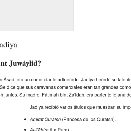
adiya
int Juwáylid?
bn Ásad, era un comerciante adinerado. Jadiya heredó su talento
ar. Se dice que sus caravanas comerciales eran tan grandes com
sh juntos. Su madre, Fátimah bint Za'idah, era pariente lejana
Jadiya recibió varios títulos que muestran su imp
Amīrat Quraish
(Princesa de los Quraish).
Al-Tāhira
(La Pura).