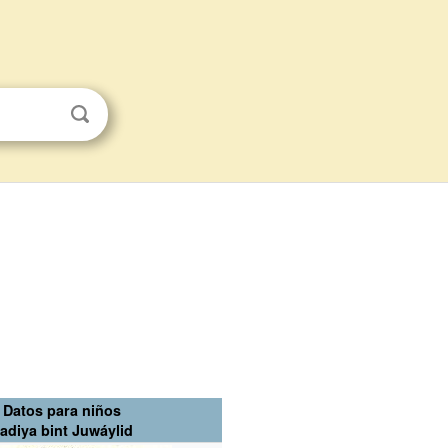
Datos para niños
adiya bint Juwáylid