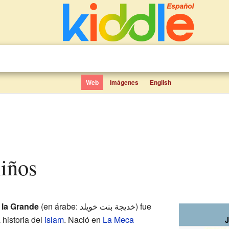
Web
Imágenes
English
niños
 la Grande
(en árabe: خديجة بنت خويلد) fue
 historia del
islam
. Nació en
La Meca
J