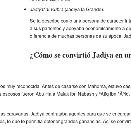
Jadīŷat al-Kubrà
(Jadiya la Grande).
Se la describe como una persona de carácter int
a sus parientes y apoyaba económicamente a qu
diferencia de muchas personas de su época, Jadi
¿Cómo se convirtió Jadiya en un
ios muy reconocida. Antes de casarse con Mahoma, estuvo casa
 esposos fueron Abu Hala Malak ibn Nabash y ʿAtīq ibn ʿĀʾid.
 las caravanas, Jadiya contrataba agentes para que se encarga
es, lo que le permitía obtener grandes ganancias. Así se convir