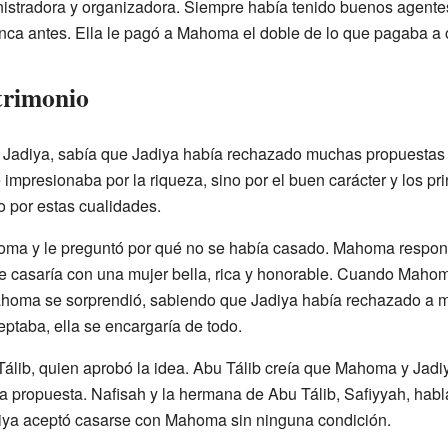
nistradora y organizadora. Siempre había tenido buenos agent
ca antes. Ella le pagó a Mahoma el doble de lo que pagaba a o
trimonio
 Jadiya, sabía que Jadiya había rechazado muchas propuestas
 impresionaba por la riqueza, sino por el buen carácter y los pr
 por estas cualidades.
oma y le preguntó por qué no se había casado. Mahoma respondi
 se casaría con una mujer bella, rica y honorable. Cuando Mahom
homa se sorprendió, sabiendo que Jadiya había rechazado a 
eptaba, ella se encargaría de todo.
álib, quien aprobó la idea. Abu Tálib creía que Mahoma y Jadiy
 propuesta. Nafisah y la hermana de Abu Tálib, Safiyyah, habl
diya aceptó casarse con Mahoma sin ninguna condición.