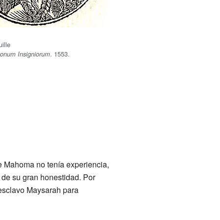
ille
. 1553.
conum Insigniorum
ue Mahoma no tenía experiencia,
 de su gran honestidad. Por
u esclavo Maysarah para