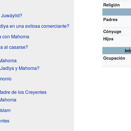
Religión
t Juwáylid?
Padres
diya en una exitosa comerciante?
Cónyuge
ya con Mahoma
Hijos
a al casarse?
In
Ocupación
n Mahoma
 Jadiya y Mahoma?
imonio
adre de los Creyentes
y Mahoma
Islam
entes