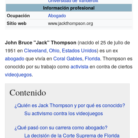
Universidad de Vanderbilt
Información profesional
Abogado
Ocupación
www.jackthompson.org
Sitio web
John Bruce "Jack" Thompson
(nacido el 25 de julio de
1951 en
Cleveland
,
Ohio
,
Estados Unidos
) es un ex
abogado
que vivía en
Coral Gables
,
Florida
. Thompson es
conocido por su trabajo como
activista
en contra de ciertos
videojuegos
.
Contenido
¿Quién es Jack Thompson y por qué es conocido?
Su activismo contra los videojuegos
¿Qué pasó con su carrera como abogado?
La decisión de la Corte Suprema de Florida