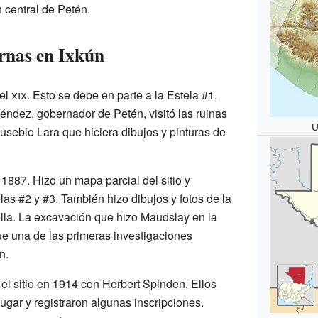
n central de Petén.
rnas en Ixkún
 el
xix
. Esto se debe en parte a la Estela #1,
ndez, gobernador de Petén, visitó las ruinas
U
Eusebio Lara que hiciera dibujos y pinturas de
 1887. Hizo un mapa parcial del sitio y
as #2 y #3. También hizo dibujos y fotos de la
lla. La excavación que hizo Maudslay en la
fue una de las primeras investigaciones
n.
 el sitio en 1914 con Herbert Spinden. Ellos
ugar y registraron algunas inscripciones.