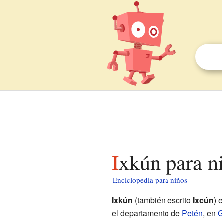
Ixkún para n
Enciclopedia para niños
Ixkún
(también escrito
Ixcún
) 
el departamento de
Petén
, en
G