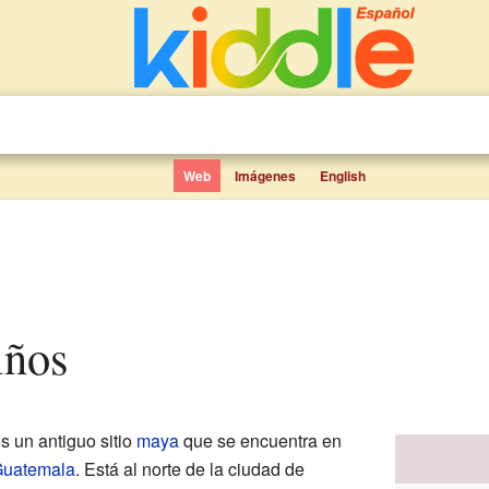
Web
Imágenes
English
iños
es un antiguo sitio
maya
que se encuentra en
uatemala
. Está al norte de la ciudad de