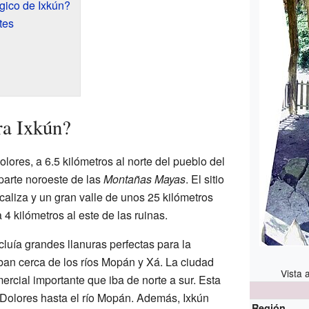
gico de Ixkún?
tes
ra Ixkún?
lores, a 6.5 kilómetros al norte del pueblo del
parte noroeste de las
Montañas Mayas
. El sitio
caliza y un gran valle de unos 25 kilómetros
4 kilómetros al este de las ruinas.
cluía grandes llanuras perfectas para la
aban cerca de los ríos Mopán y Xá. La ciudad
Vista 
rcial importante que iba de norte a sur. Esta
e Dolores hasta el río Mopán. Además, Ixkún
Región