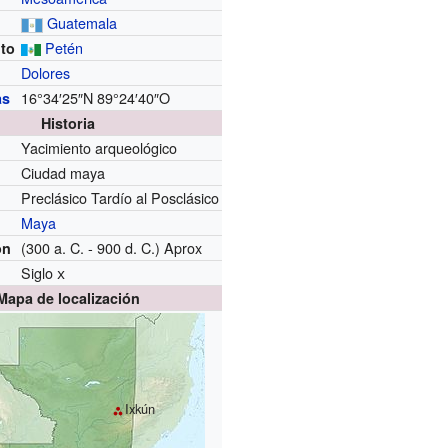
Guatemala
Petén
to
Dolores
16°34′25″N
89°24′40″O
as
Historia
Yacimiento arqueológico
Ciudad maya
l
Preclásico Tardío al Posclásico
Maya
(300 a. C. - 900 d. C.) Aprox
ón
Siglo
x
Mapa de localización
Ixkún