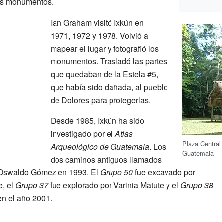
ios monumentos.
Ian Graham visitó Ixkún en
1971, 1972 y 1978. Volvió a
mapear el lugar y fotografió los
monumentos. Trasladó las partes
que quedaban de la Estela #5,
que había sido dañada, al pueblo
de Dolores para protegerlas.
Desde 1985, Ixkún ha sido
investigado por el
Atlas
Plaza Central 
Arqueológico de Guatemala
. Los
Guatemala
dos caminos antiguos llamados
 Oswaldo Gómez en 1993. El
Grupo 50
fue excavado por
e, el
Grupo 37
fue explorado por Varinia Matute y el
Grupo 38
en el año 2001.