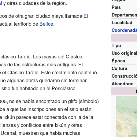
l
y otras ciudades de la región.
País
Departamen
tros de otra gran ciudad maya llamada
El
Localidad
actual territorio de
Belice
.
Coordenad
Tipo
Uso origina
eclásico Tardío. Los mayas del Clásico
Época
s de las estructuras más antiguas. El
Cultura
 el Clásico Tardío. Este crecimiento continuó
Construcci
que algunas obras quedaron sin terminar.
Abandono
itio fue habitado en el Posclásico.
05, no se había encontrado un glifo (símbolo)
e a que las inscripciones en el sitio están
e Ixkún parece estar conectada con la de la
alianzas y conflictos entre Ixkún y otras
 Ucanal, muestran que había muchas