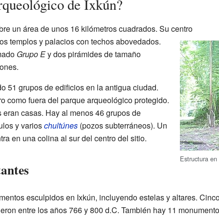
arqueológico de Ixkún?
ubre un área de unos 16 kilómetros cuadrados. Su centro
rios templos y palacios con techos abovedados.
amado
Grupo E
y dos pirámides de tamaño
iones.
 51 grupos de edificios en la antigua ciudad.
ro como fuera del parque arqueológico protegido.
s eran casas. Hay al menos 46 grupos de
ulos y varios
chultúnes
(pozos subterráneos). Un
ra en una colina al sur del centro del sitio.
Estructura en 
antes
entos esculpidos en Ixkún, incluyendo estelas y altares. Cinco 
eron entre los años 766 y 800 d.C. También hay 11 monumentos 