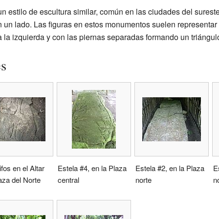
 estilo de escultura similar, común en las ciudades del surest
n un lado. Las figuras en estos monumentos suelen representar 
 la izquierda y con las piernas separadas formando un triángul
es
ifos en el Altar
Estela #4, en la Plaza
Estela #2, en la Plaza
E
aza del Norte
central
norte
n