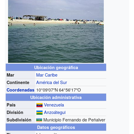
Ubicación geográfica
Mar Caribe
Mar
América del Sur
Continente
10°09′07″N
64°56′17″O
Coordenadas
Ubicación administrativa
Venezuela
País
Anzoátegui
División
Municipio Fernando de Peñalver
Subdivisión
Datos geográficos