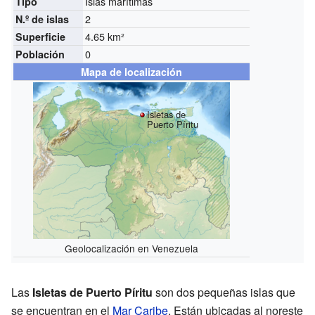
Islas marítimas
Tipo
2
N.º de islas
4.65 km²
Superficie
0
Población
Mapa de localización
Isletas de
Puerto Píritu
Geolocalización en Venezuela
Las
Isletas de Puerto Píritu
son dos pequeñas islas que
se encuentran en el
Mar Caribe
. Están ubicadas al noreste