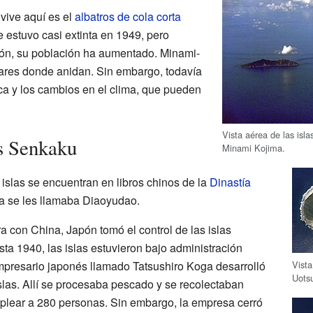
vive aquí es el
albatros de cola corta
e estuvo casi extinta en 1949, pero
ión, su población ha aumentado. Minami-
ares donde anidan. Sin embargo, todavía
ca y los cambios en el clima, que pueden
Vista aérea de las isl
as Senkaku
Minami Kojima.
 islas se encuentran en libros chinos de la
Dinastía
ya se les llamaba Diaoyudao.
 con China, Japón tomó el control de las islas
a 1940, las islas estuvieron bajo administración
Vist
mpresario japonés llamado Tatsushiro Koga desarrolló
Uotsu
las. Allí se procesaba pescado y se recolectaban
plear a 280 personas. Sin embargo, la empresa cerró