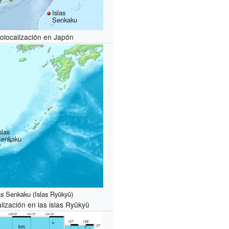
Islas
Senkaku
olocalización en Japón
slas
Senkaku
as Senkaku (Islas Ryūkyū)
lización en las islas Ryūkyū