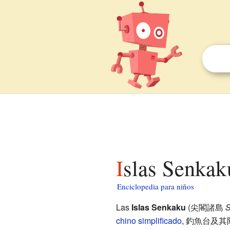
Islas Senkak
Enciclopedia para niños
Las
Islas Senkaku
(
尖閣諸島
S
chino simplificado
,
釣魚台及其