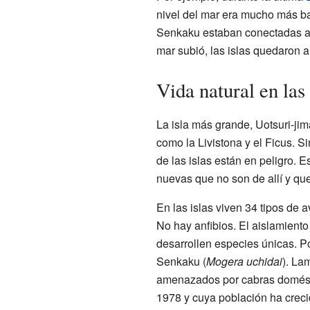
nivel del mar era mucho más ba
Senkaku estaban conectadas al 
mar subió, las islas quedaron a
Vida natural en las
La isla más grande, Uotsuri-jim
como la Livistona y el Ficus. 
de las islas están en peligro. 
nuevas que no son de allí y que
En las islas viven 34 tipos de a
No hay anfibios. El aislamiento
desarrollen especies únicas. Po
Senkaku (
Mogera uchidai
). La
amenazados por cabras doméstic
1978 y cuya población ha crec