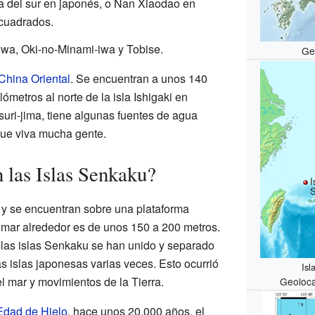
a del sur en japonés, o Nan Xiaodao en
 cuadrados.
-iwa, Oki-no-Minami-iwa y Tobise.
Ge
China Oriental
. Se encuentran a unos 140
ómetros al norte de la isla Ishigaki en
suri-jima, tiene algunas fuentes de agua
que viva mucha gente.
las Islas Senkaku?
I
 y se encuentran sobre una plataforma
l mar alrededor es de unos 150 a 200 metros.
, las islas Senkaku se han unido y separado
as islas japonesas varias veces. Esto ocurrió
Isl
l mar y movimientos de la Tierra.
Geoloca
Edad de Hielo
, hace unos 20,000 años, el