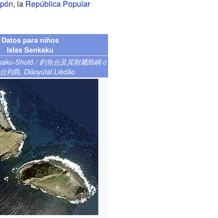
apón
, la
República Popular
Datos para niños
Islas Senkaku
kaku-Shotō / 釣魚台及其附屬島嶼 o
列島, Diàoyútái Lièdǎo