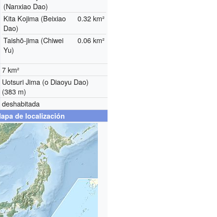
(Nanxiao Dao)
Kita Kojima (Beixiao
0.32 km²
Dao)
Taishō-jima (Chiwei
0.06 km²
Yu)
7 km²
Uotsuri Jima (o Diaoyu Dao)
(383 m)
deshabitada
apa de localización