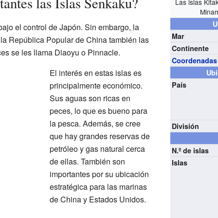
tantes las Islas Senkaku?
Las islas Kita
Minam
U
bajo el control de Japón. Sin embargo, la
Mar
 la República Popular de China también las
Continente
ces se les llama Diaoyu o Pinnacle.
Coordenadas
El interés en estas islas es
Ubi
principalmente económico.
País
Sus aguas son ricas en
peces, lo que es bueno para
la pesca. Además, se cree
División
que hay grandes reservas de
petróleo y gas natural cerca
N.º de islas
de ellas. También son
Islas
importantes por su ubicación
estratégica para las marinas
de China y Estados Unidos.