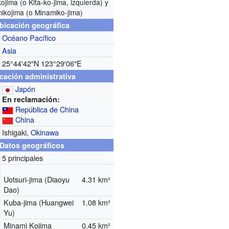
kojima (o Kita-ko-jima, izquierda) y
ikojima (o Minamiko-jima)
bicación geográfica
Océano Pacífico
Asia
25°44′42″N
123°29′06″E
cación administrativa
Japón
En reclamación:
República de China
China
Ishigaki,
Okinawa
Datos geográficos
5 principales
Uotsuri-jima (Diaoyu
4.31 km²
Dao)
Kuba-jima (Huangwei
1.08 km²
Yu)
Minami Kojima
0.45 km²