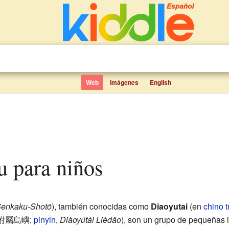
Web
Imágenes
English
u para niños
enkaku-Shotō
)
, también conocidas como
Diaoyutai
(en
chino t
附屬島嶼
;
pinyin
,
Diàoyútái Lièdǎo
), son un grupo de pequeñas i