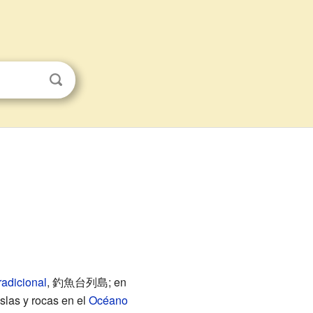
radicional
,
釣魚台列島
; en
slas y rocas en el
Océano