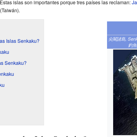
 Estas islas son importantes porque tres países las reclaman:
J
(Taiwán).
尖閣諸島, Sen
las Islas Senkaku?
釣魚台
nkaku
las Senkaku?
Senkaku
aku