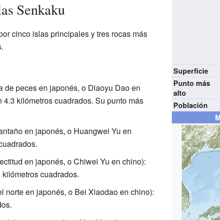
slas Senkaku
por cinco islas principales y tres rocas más
.
Superficie
Punto más
ca de peces en japonés, o Diaoyu Dao en
alto
n 4.3 kilómetros cuadrados. Su punto más
Población
M
e antaño en japonés, o Huangwei Yu en
 cuadrados.
rectitud en japonés, o Chiwei Yu en chino):
 kilómetros cuadrados.
l norte en japonés, o Bei Xiaodao en chino):
dos.