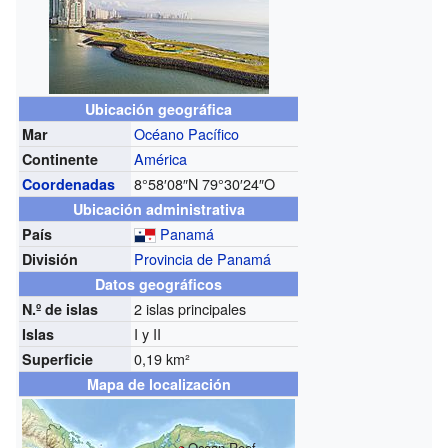
Ubicación geográfica
Océano Pacífico
Mar
América
Continente
8°58′08″N
79°30′24″O
Coordenadas
Ubicación administrativa
Panamá
País
Provincia de Panamá
División
Datos geográficos
2 islas principales
N.º de islas
I y II
Islas
0,19 km²
Superficie
Mapa de localización
Ocean Reef