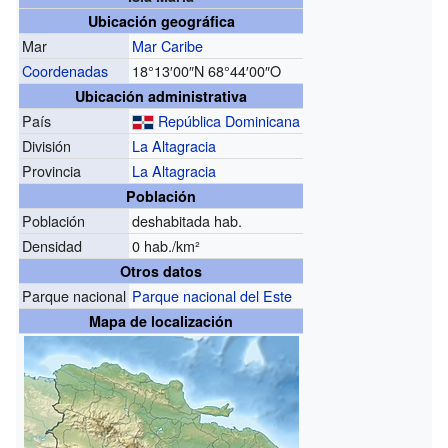
Ubicación geográfica
Mar
Mar Caribe
Coordenadas
18°13′00″N
68°44′00″O
Ubicación administrativa
País
República Dominicana
División
La Altagracia
Provincia
La Altagracia
Población
Población
deshabitada hab.
Densidad
0 hab./km²
Otros datos
Parque nacional
Parque nacional del Este
Mapa de localización