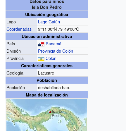
Datos para niños
Isla Don Pedro
Ubicación geográfica
Lago
Lago Gatún
Coordenadas
9°11′00″N
79°49′00″O
Ubicación administrativa
País
Panamá
División
Provincia de Colón
Provincia
Colón
Características generales
Geología
Lacustre
Población
Población
deshabitada hab.
Mapa de localización
Isla Don
Pedro