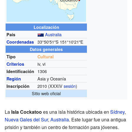
Localización
Australia
País
33°50′51″S
151°10′21″E
Coordenadas
Datos generales
Tipo
Cultural
iv, vi
Criterios
1306
Identificación
Asia y Oceanía
Región
2010 (XXXIV
sesión
)
Inscripción
Sitio web oficial
La
Isla Cockatoo
es una isla histórica ubicada en
Sídney
,
Nueva Gales del Sur
,
Australia
. Este lugar fue una antigua
prisión y también un centro de formación para jóvenes.