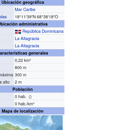
Ubicación geográfica
Mar Caribe
das
18°11′39″N
68°38′18″O
bicación administrativa
República Dominicana
La Altagracia
La Altagracia
aracterísticas generales
e
0,22 km²
800 m
máxima
300 m
 alto
2 m
Población
n
0 hab. ()
0 hab./km²
Mapa de localización