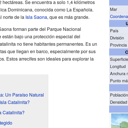
2 hectáreas. Se encuentra a solo 1,4 kilómetros
Mar
ública Dominicana, conocida como La Española.
Coordena
l norte de la
Isla Saona
, que es más grande.
U
a Saona forman parte del Parque Nacional
País
 están bajo una protección especial del
División
atalinita no tiene habitantes permanentes. Es un
Provincia
stas que llegan en barco, especialmente por sus
C
os. Estos arrecifes son ideales para explorar la
Superfici
Longitud
Anchura 
Punto más
ta: Un Paraíso Natural
Població
sla Catalinita?
Densidad
 Catalinita?
tegido