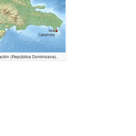
Isla
Catalinita
ación (República Dominicana).