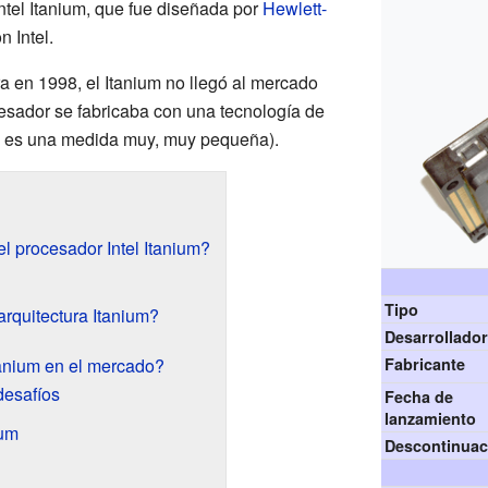
ntel Itanium, que fue diseñada por
Hewlett-
n Intel.
 en 1998, el Itanium no llegó al mercado
esador se fabricaba con una tecnología de
 es una medida muy, muy pequeña).
el procesador Intel Itanium?
Tipo
rquitectura Itanium?
Desarrollado
tanium en el mercado?
Fabricante
desafíos
Fecha de
lanzamiento
ium
Descontinuac