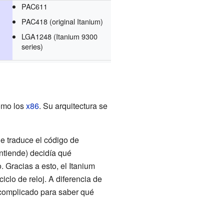
PAC611
PAC418 (original Itanium)
LGA1248 (Itanium 9300
series)
como los
x86
. Su arquitectura se
e traduce el código de
ntiende) decidía qué
 Gracias a esto, el Itanium
iclo de reloj. A diferencia de
complicado para saber qué