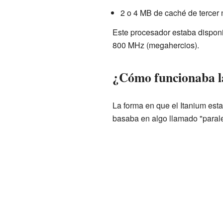
2 o 4 MB de caché de tercer n
Este procesador estaba dispon
800 MHz (megahercios).
¿Cómo funcionaba l
La forma en que el Itanium est
basaba en algo llamado "paralel