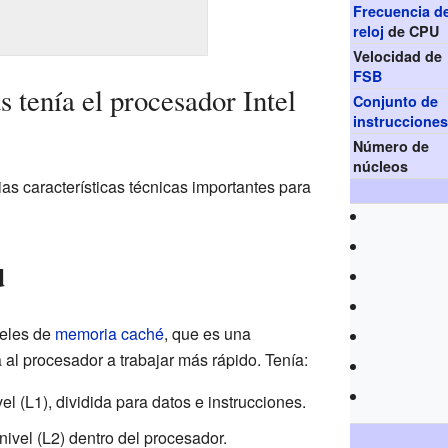
Frecuencia d
reloj
de CPU
Velocidad de
FSB
s tenía el procesador Intel
Conjunto de
instruccione
Número de
núcleos
ias características técnicas importantes para
d
veles de
memoria caché
, que es una
l procesador a trabajar más rápido. Tenía:
l (L1), dividida para datos e instrucciones.
vel (L2) dentro del procesador.