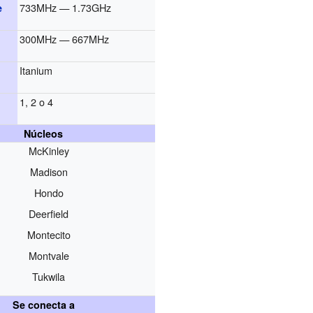
733MHz — 1.73GHz
e
300MHz — 667MHz
Itanium
s
1, 2 o 4
Núcleos
McKinley
Madison
Hondo
Deerfield
Montecito
Montvale
Tukwila
Se conecta a