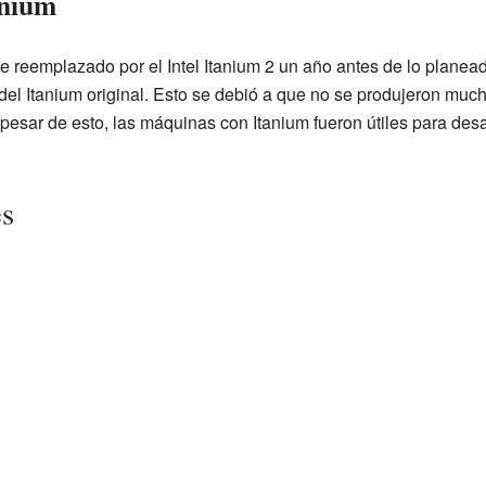
anium
ue reemplazado por el Intel Itanium 2 un año antes de lo planea
el Itanium original. Esto se debió a que no se produjeron much
 pesar de esto, las máquinas con Itanium fueron útiles para des
es