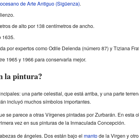
ocesano de Arte Antiguo (Sigüenza)
.
lienzo.
tros de alto por 138 centímetros de ancho.
o 1635.
da por expertos como Odile Delenda (número 87) y Tiziana Frat
re 1965 y 1966 para conservarla mejor.
 la pintura?
incipales: una parte celestial, que está arriba, y una parte terr
rán incluyó muchos símbolos importantes.
 que se parece a otras Vírgenes pintadas por Zurbarán. En esta ob
rimera vez en sus pinturas de la Inmaculada Concepción.
abezas de ángeles. Dos están bajo el
manto
de la Virgen y otro