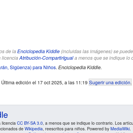
los de la
Enciclopedia Kiddle
(incluidas las imágenes) se puede u
a licencia
Atribución-CompartirIgual
a menos que se indique lo con
rán, Sigüenza) para Niños
.
Enciclopedia Kiddle.
Última edición el 17 oct 2025, a las 11:19
Sugerir una edición
.
dle
a licencia
CC BY-SA 3.0
, a menos que se indique lo contrario. Los artíc
ccionados de
Wikipedia
, reescritos para niños. Powered by
MediaWiki
.