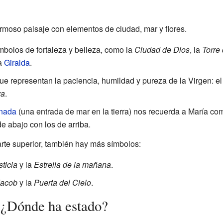
ermoso paisaje con elementos de ciudad, mar y flores.
mbolos de fortaleza y belleza, como la
Ciudad de Dios
, la
Torre 
la
Giralda
.
ue representan la paciencia, humildad y pureza de la Virgen: e
va
.
nada
(una entrada de mar en la tierra) nos recuerda a María c
e abajo con los de arriba.
arte superior, también hay más símbolos:
ticia
y la
Estrella de la mañana
.
Jacob
y la
Puerta del Cielo
.
: ¿Dónde ha estado?