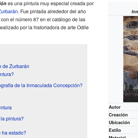
ión
es una pintura muy especial creada por
Zurbarán
. Fue pintada alrededor del año
In
 con el número 87 en el catálogo de las
ealizado por la historiadora de arte Odile
 de Zurbarán
ntura?
nografía de la Inmaculada Concepción?
e
intura
Autor
Creación
la pintura?
Ubicación
Estilo
e ha estado?
Material