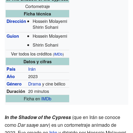
Cortometraje
Ficha técnica
Hossein Molayemi
Dirección
Shirin Sohani
Hossein Molayemi
Guion
Shirin Sohani
Ver todos los créditos
(
IMDb
)
Datos y cifras
Irán
País
2023
Año
Drama
y cine bélico
Género
20 minutos
Duración
Ficha
en
IMDb
In the Shadow of the Cypress
(que en Irán se conoce
como
Dar saaye sarv
) es un cortometraje animado de
2023. Fue creado en
Irán
y dirigido por Hossein Molayemi