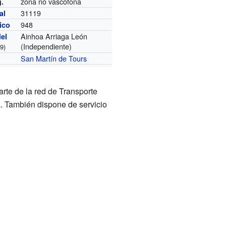
zona no vascófona
g.
31119
al
948
nico
Ainhoa Arriaga León
del
(Independiente)
9)
San Martín de Tours
rte de la red de Transporte
. También dispone de servicio