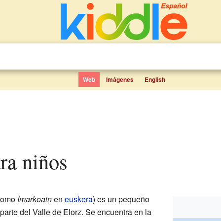
Web
Imágenes
English
ra niños
 como
Imarkoain
en
euskera
) es un pequeño
arte del Valle de Elorz. Se encuentra en la