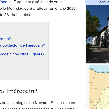
España
. Este lugar está situado en la
locali
e la Merindad de Sangüesa. En el año 2020,
de 361 habitantes.
coain?
 población de Imárcoain?
rcoain con otros lugares?
ra Imárcoain?
zona estratégica de Navarra. Se localiza en
e las áreas que rodean la capital, Pamplona.