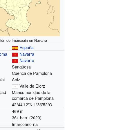
ión de Imárcoain en Navarra
España
noma
Navarra
Navarra
Sangüesa
Cuenca de Pamplona
ial
Aoiz
Valle de Elorz
dad
Mancomunidad de la
comarca de Pamplona
42°44′12″N
1°36′52″O
469 m
361 hab.
(2020)
Imarcoano-na