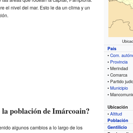
e el nivel del mar. Esto le da un clima y un
gión.
Ubicac
País
•
Com. autó
•
Provincia
• Merindad
• Comarca
• Partido judic
•
Municipio
• Mancomuni
Ubicación
la población de Imárcoain?
•
Altitud
Población
enido algunos cambios a lo largo de los
Gentilicio