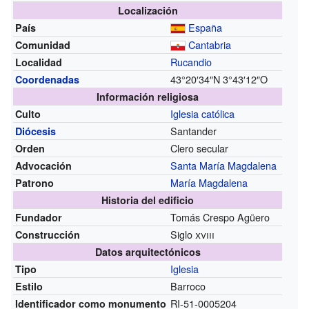
Localización
España
País
Cantabria
Comunidad
Rucandio
Localidad
43°20′34″N
3°43′12″O
Coordenadas
Información religiosa
Iglesia católica
Culto
Santander
Diócesis
Clero secular
Orden
Santa María Magdalena
Advocación
María Magdalena
Patrono
Historia del edificio
Tomás Crespo Agüero
Fundador
Siglo
xviii
Construcción
Datos arquitectónicos
Iglesia
Tipo
Barroco
Estilo
RI-51-0005204
Identificador como monumento