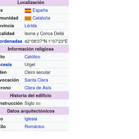
Localización
España
ís
Cataluña
munidad
Lérida
ovincia
Isona y Conca Dellá
calidad
42°08′27″N
1°07′23″E
ordenadas
Información religiosa
Católico
lto
Urgel
ócesis
Clero secular
den
Santa Clara
vocación
Clara de Asís
trono
Historia del edificio
Siglo
xii
nstrucción
Datos arquitectónicos
Iglesia
po
Románico
ilo