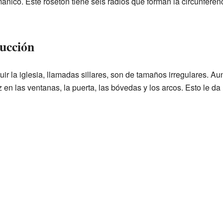
ománico. Este rosetón tiene seis radios que forman la circunferen
rucción
ir la iglesia, llamadas sillares, son de tamaños irregulares. Au
en las ventanas, la puerta, las bóvedas y los arcos. Esto le da