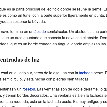
 que es la parte principal del edificio donde se reúne la gente. 
 es como un túnel con la parte superior ligeramente en punta. 
ayuda a sostener la bóveda.
la nave termina en un
ábside
semicircular. Un ábside es una part
 tiene un arco apuntado que conecta la nave con el ábside. Dentr
elada, que es un borde cortado en ángulo, donde empiezan las
 entradas de luz
a está en el lado sur, cerca de la esquina con la
fachada
oeste. E
 semicírculo, y está hecha con piedras bien talladas.
 ventanas y un
rosetón
. Las ventanas son de doble derrame, lo q
, y tienen bordes decorados. Una ventana está en la fachada sur
 ventana redonda, está en la fachada oeste. Es muy antiguo y s