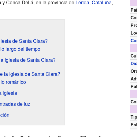
a y Conca Dellá, en la provincia de
Lérida
,
Cataluña
,
Pa
Co
Pr
Lo
Iglesia de Santa Clara?
Co
lo largo del tiempo
Cu
a Iglesia de Santa Clara?
Di
Or
e la Iglesia de Santa Clara?
Ad
tilo románico
Pa
a iglesia
Co
entradas de luz
cción
Ti
Est