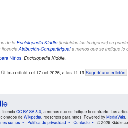
los de la
Enciclopedia Kiddle
(incluidas las imágenes) se puede u
a licencia
Atribución-CompartirIgual
a menos que se indique lo con
 para Niños
.
Enciclopedia Kiddle.
Última edición el 17 oct 2025, a las 11:19
Sugerir una edición
.
dle
a licencia
CC BY-SA 3.0
, a menos que se indique lo contrario. Los artíc
ccionados de
Wikipedia
, reescritos para niños. Powered by
MediaWiki
.
énes somos
Política de privacidad
Contacto
© 2025 Kiddle.co