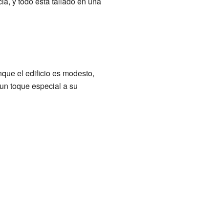
cia, y todo está tallado en una
nque el edificio es modesto,
 un toque especial a su