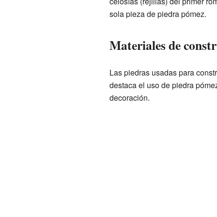
celosías (rejillas) del primer r
sola pieza de piedra pómez.
Materiales de const
Las piedras usadas para constru
destaca el uso de piedra pómez 
decoración.