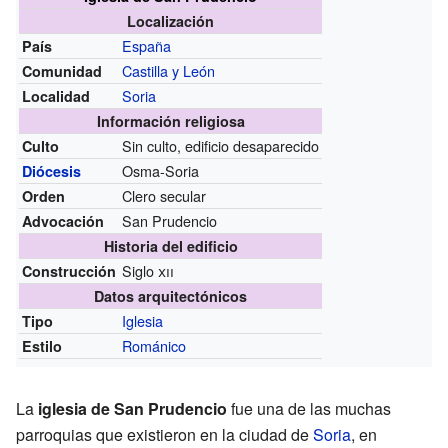
Localización
España
País
Castilla y León
Comunidad
Soria
Localidad
Información religiosa
Sin culto, edificio desaparecido
Culto
Osma-Soria
Diócesis
Clero secular
Orden
San Prudencio
Advocación
Historia del edificio
Siglo
xii
Construcción
Datos arquitectónicos
Iglesia
Tipo
Románico
Estilo
La
iglesia de San Prudencio
fue una de las muchas
parroquias que existieron en la ciudad de
Soria
, en