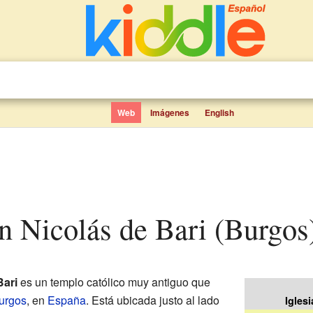
Web
Imágenes
English
an Nicolás de Bari (Burgos
Bari
es un templo católico muy antiguo que
urgos
, en
España
. Está ubicada justo al lado
Igles