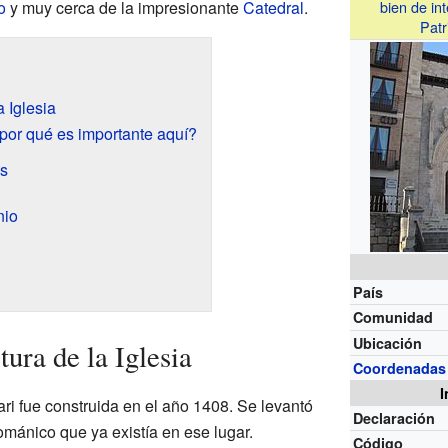
o
y muy cerca de la impresionante
Catedral
.
bien de int
Patr
a Iglesia
por qué es importante aquí?
os
nio
País
Comunidad
Ubicación
tura de la Iglesia
Coordenadas
I
ri fue construida en el año 1408. Se levantó
Declaración
ománico que ya existía en ese lugar.
Código