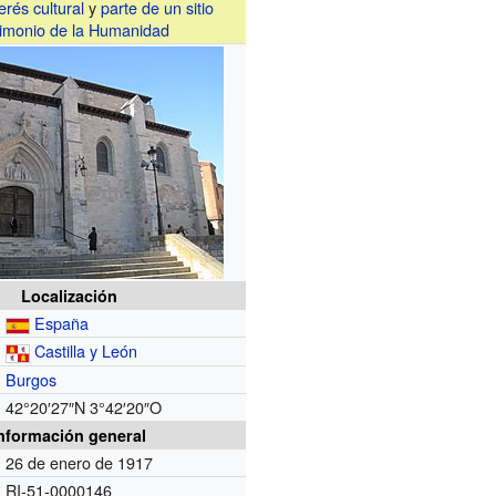
erés cultural
y
parte de un sitio
imonio de la Humanidad
Localización
España
Castilla y León
Burgos
42°20′27″N
3°42′20″O
nformación general
26 de enero de 1917
RI-51-0000146