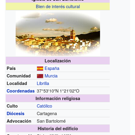
Bien de interés cultural
Localización
España
País
Murcia
Comunidad
Librilla
Localidad
37°53′10″N
1°21′02″O
Coordenadas
Información religiosa
Católico
Culto
Cartagena
Diócesis
San Bartolomé
Advocación
Historia del edificio